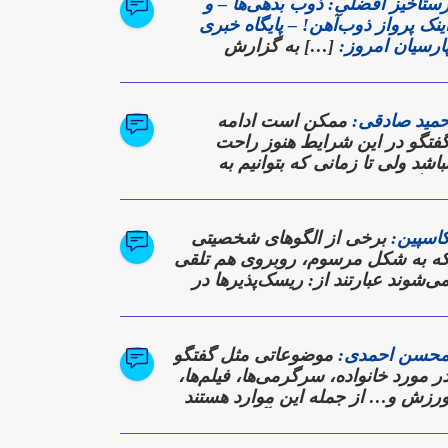
ستاخیز افضلی: ذوب بدهی‌ها – و
ینک پرواز ذوب‌آهن! – پایگاه خبری
ارسیان امروز:
[…] به گزارش
ارسیان امروز؛ این نشست که در
الار آهن شرکت برگزار شد، نه تنها
زارشی از دستاوردها بود، بلکه
مید صادقی:
ممکن است ادامه
عده‌ای برای بازگشت ذوب‌آهن به
فتگو در این شرایط هنوز راحت
وزهای اوج تولید و سودآوری به شمار
باشد ولی تا زمانی که بتوانیم به
ی‌رفت. […]
یالوگ ادامه دهیم، در تلاشیم که به
رکی از دیدگاه دیگری برسیم
اسپین:
برخی از الگوهای شخصیتی
ه به شکل مرسوم، روبروی هم تلقی
ی‌شوند عبارتند از: ریسک‌پذیرها در
قابل کسانی که محافظه‌کارند
حسن احمدی:
موضوعاتی مثل گفتگو
ر مورد خانواده، سرگرمی‌ها، فیلم‌ها،
رزش و… از جمله این موارد هستند
ه عموما می‌توان در دل آن‌ها نقاط
مگرایی را پیدا کرد.