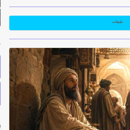
ه
م
ه
تبلیغات
ح