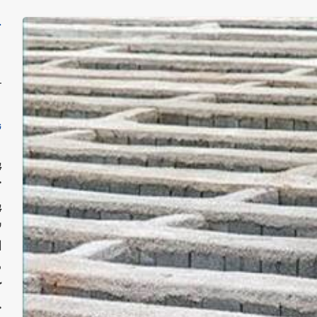
ج
ن
پ
ح
پ
س
ا
م
ک
ح