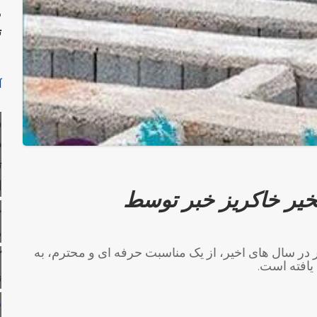
م
ت
آ
ر
ذ
ت
ا
خیر خاکریز خبر توسط
ح
ه
ر در سال های اخیر، از یک مناسبت حرفه ای و محترم، به
ک
 یافته است.
ن
م