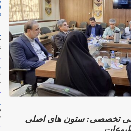
ر
ا
پ
پ
ت
گ
ح
و
گ
ر
ن
م
د
د
ک
ک
م
م
م
د
و
انی تخصصی: ستون های اصلی
ک
طبوعات
ه