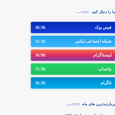
ا را دنبال کنید
فیس بوک
38.5K
شبکه اجتماعی ایکس
32.1K
اینستاگرام
18.9K
واتساپ
15.3K
تلگرام
56.2K
ربازدیدترین های ماه