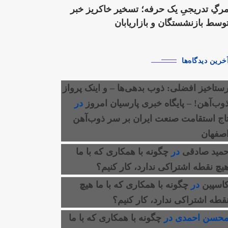
رگِ تدریجیِ یک حرفه؛ تسخیر خاکریز خبر
وسط بازنشستگان و بازاریابان
خرین دیدگاه‌ها
ستاخیز افضلی: ذوب بدهی‌ها – و اینک پرواز
وب‌آهن! – پایگاه خبری پارسیان امروز
در
اج استقامت صنعت ایران بر سر ذوب‌آهن
صفهان
مید صادقی
در
چگونه با همکاری که با ما
یچ نقطه اشتراکی ندارد، کار کنیم؟
اسپین
در
چگونه با همکاری که با ما هیچ
قطه اشتراکی ندارد، کار کنیم؟
حسن احمدی
در
چگونه با همکاری که با ما