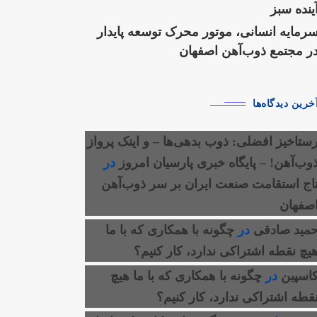
ینده سبز
رمایه انسانی، موتور محرک توسعه پایدار
ر مجتمع ذوب‌آهن اصفهان
خرین دیدگاه‌ها
ستاخیز افضلی: ذوب بدهی‌ها – و اینک پرواز
وب‌آهن! – پایگاه خبری پارسیان امروز
در
اج استقامت صنعت ایران بر سر ذوب‌آهن
صفهان
مید صادقی
در
چگونه با همکاری که با ما
یچ نقطه اشتراکی ندارد، کار کنیم؟
اسپین
در
چگونه با همکاری که با ما هیچ
قطه اشتراکی ندارد، کار کنیم؟