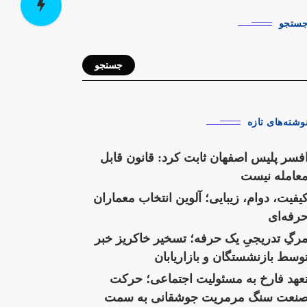
ستجو
جستجو
وشته‌های تازه
فسر پلیس اصفهان ثابت کرد: قانون قابل
عامله نیست
یفیت، دوام، زیبایی؛ آلوین انتخاب معماران
رفه‌ای
رگِ تدریجیِ یک حرفه؛ تسخیر خاکریز خبر
وسط بازنشستگان و بازاریابان
عهد فارخ به مسئولیت اجتماعی؛ حرکت
نعت سنگ مرمریت جوشقانی به سمت