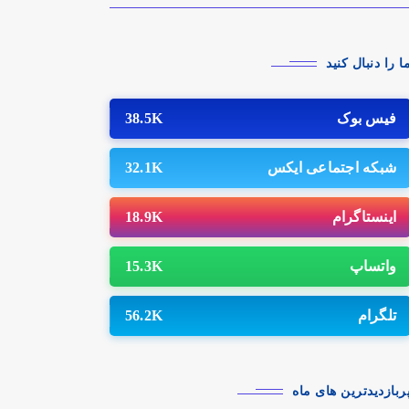
مگرایی را پیدا کرد.
ا را دنبال کنید
فیس بوک
38.5K
شبکه اجتماعی ایکس
32.1K
اینستاگرام
18.9K
واتساپ
15.3K
تلگرام
56.2K
ربازدیدترین های ماه