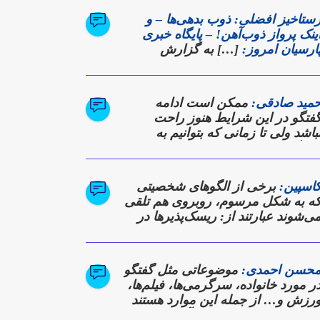
ستاخیز افضلی: ذوب بدهی‌ها – و
ینک پرواز ذوب‌آهن! – پایگاه خبری
ارسیان امروز:
[…] به گزارش
ارسیان امروز؛ این نشست که در
الار آهن شرکت برگزار شد، نه تنها
زارشی از دستاوردها بود، بلکه
مید صادقی:
ممکن است ادامه
عده‌ای برای بازگشت ذوب‌آهن به
فتگو در این شرایط هنوز راحت
وزهای اوج تولید و سودآوری به شمار
باشد ولی تا زمانی که بتوانیم به
ی‌رفت. […]
یالوگ ادامه دهیم، در تلاشیم که به
رکی از دیدگاه دیگری برسیم
اسپین:
برخی از الگوهای شخصیتی
ه به شکل مرسوم، روبروی هم تلقی
ی‌شوند عبارتند از: ریسک‌پذیرها در
قابل کسانی که محافظه‌کارند
حسن احمدی:
موضوعاتی مثل گفتگو
ر مورد خانواده، سرگرمی‌ها، فیلم‌ها،
رزش و… از جمله این موارد هستند
ه عموما می‌توان در دل آن‌ها نقاط