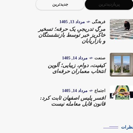
پربازدیدترین
جدیدترین
فرهنگی
مرداد 13, 1405
مرگِ تدریجیِ یک حرفه؛ تسخیر
خاکریز خبر توسط بازنشستگان
و بازاریابان
صنعت
مرداد 14, 1405
کیفیت، دوام، زیبایی؛ آلوین
انتخاب معماران حرفه‌ای
اجتماع
مرداد 14, 1405
افسر پلیس اصفهان ثابت کرد:
قانون قابل معامله نیست
ظرات