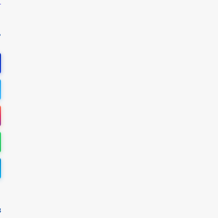
ه
م
پ