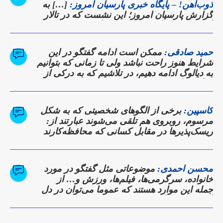
ذوب‌آهن! – پایگاه خبری پارسیان امروز:
[…] به
گزارش پارسیان امروز؛ این نشست که در تالار
آهن شرکت برگزار شد، نه تنها گزارشی از
دستاوردها بود، بلکه وعده‌ای برای بازگشت
ذوب‌آهن به روزهای اوج تولید و سودآوری به
حمید صادقی:
ممکن است ادامه گفتگو در این
شمار می‌رفت. […]
شرایط هنوز راحت نباشد ولی تا زمانی که بتوانیم
به دیالوگ ادامه دهیم، در تلاشیم که به درکی از
دیدگاه دیگری برسیم
کاسپین:
برخی از الگوهای شخصیتی که به شکل
مرسوم، روبروی هم تلقی می‌شوند عبارتند از:
ریسک‌پذیرها در مقابل کسانی که محافظه‌کارند
محسن احمدی:
موضوعاتی مثل گفتگو در مورد
خانواده، سرگرمی‌ها، فیلم‌ها، ورزش و… از
جمله این موارد هستند که عموما می‌توان در دل
آن‌ها نقاط همگرایی را پیدا کرد.