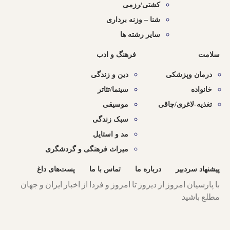
کشتی/رزمی
شنا – وزنه برداری
سایر رشته ها
سلامت
فرهنگ و ادب
درمان وپزشکی
دین و زندگی
خانواده
سینما/تئاتر
تغذیه-لاغری/چاقی
موسیقی
سبک زندگی
مد و استایل
میراث فرهنگی و گردشگری
پیشنهاد سردبیر
درباره ما
تماس با ما
پست‌های داغ
با پارسیان امروز از دیروز تا امروز و فردا از اخبار ایران و جهان
مطلع باشید