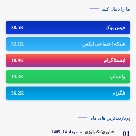
ما را دنبال کنید
فیس بوک
38.5K
شبکه اجتماعی ایکس
32.1K
اینستاگرام
18.9K
واتساپ
15.3K
تلگرام
56.2K
پربازدیدترین های ماه
01
فناوری/تکنولوژی
مرداد 14, 1405