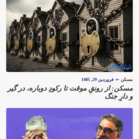
مسکن
فروردین 29, 1405
مسکن: از رونقِ موقت تا رکودِ دوباره، در گیر
و دارِ جنگ