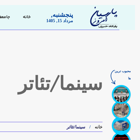
پنجشنبه,
خانه
جامعه
مرداد 15, 1405
محبوب ترین
ها
سینما/تئاتر
خانه
سینما/تئاتر