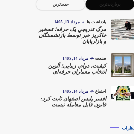
پربازدیدترین
جدیدترین
یادداشت ها
مرداد 13, 1405
مرگِ تدریجیِ یک حرفه؛ تسخیر
خاکریز خبر توسط بازنشستگان
و بازاریابان
صنعت
مرداد 14, 1405
کیفیت، دوام، زیبایی؛ آلوین
انتخاب معماران حرفه‌ای
اجتماع
مرداد 14, 1405
افسر پلیس اصفهان ثابت کرد:
قانون قابل معامله نیست
ظرات