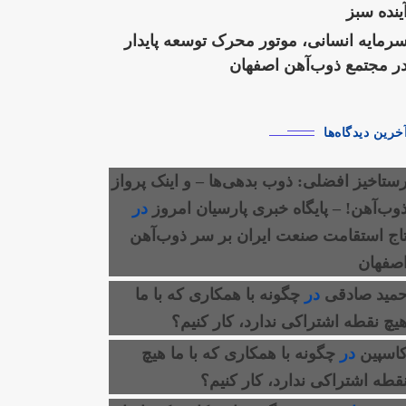
ینده سبز
رمایه انسانی، موتور محرک توسعه پایدار
ر مجتمع ذوب‌آهن اصفهان
خرین دیدگاه‌ها
ستاخیز افضلی: ذوب بدهی‌ها – و اینک پرواز
وب‌آهن! – پایگاه خبری پارسیان امروز
در
اج استقامت صنعت ایران بر سر ذوب‌آهن
صفهان
مید صادقی
در
چگونه با همکاری که با ما
یچ نقطه اشتراکی ندارد، کار کنیم؟
اسپین
در
چگونه با همکاری که با ما هیچ
قطه اشتراکی ندارد، کار کنیم؟