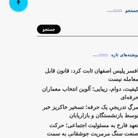
ستجو
جستجو
وشته‌های تازه
فسر پلیس اصفهان ثابت کرد: قانون قابل
عامله نیست
یفیت، دوام، زیبایی؛ آلوین انتخاب معماران
رفه‌ای
رگِ تدریجیِ یک حرفه؛ تسخیر خاکریز خبر
وسط بازنشستگان و بازاریابان
عهد فارخ به مسئولیت اجتماعی؛ حرکت
نعت سنگ مرمریت جوشقانی به سمت