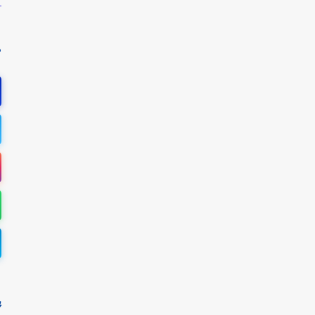
ه
م
پ