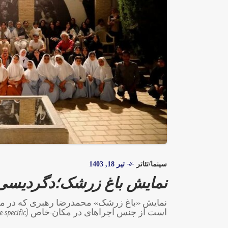
سینما/تئاتر
تیر 18, 1403
نمایش باغ زرشک؛دگردیسی 
نمایش «باغ زرشک» محمدرضا رهبری که در مو
است از جنس اجراهای در مکان-خاص (site-specific). کوشک دوره پهلوی اول و مکان فعلی