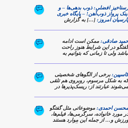
ستاخیز افضلی: ذوب بدهی‌ها – و
ینک پرواز ذوب‌آهن! – پایگاه خبری
ارسیان امروز:
[…] به گزارش
ارسیان امروز؛ این نشست که در
الار آهن شرکت برگزار شد، نه تنها
زارشی از دستاوردها بود، بلکه
مید صادقی:
ممکن است ادامه
عده‌ای برای بازگشت ذوب‌آهن به
فتگو در این شرایط هنوز راحت
وزهای اوج تولید و سودآوری به شمار
باشد ولی تا زمانی که بتوانیم به
ی‌رفت. […]
یالوگ ادامه دهیم، در تلاشیم که به
رکی از دیدگاه دیگری برسیم
اسپین:
برخی از الگوهای شخصیتی
ه به شکل مرسوم، روبروی هم تلقی
ی‌شوند عبارتند از: ریسک‌پذیرها در
قابل کسانی که محافظه‌کارند
حسن احمدی:
موضوعاتی مثل گفتگو
ر مورد خانواده، سرگرمی‌ها، فیلم‌ها،
رزش و… از جمله این موارد هستند
ه عموما می‌توان در دل آن‌ها نقاط