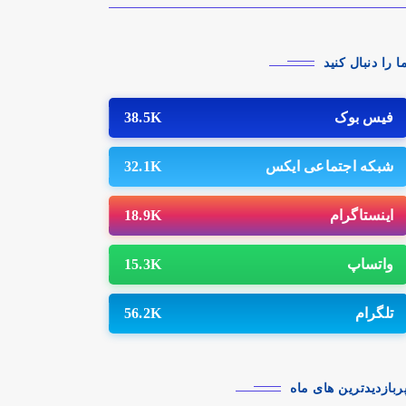
مگرایی را پیدا کرد.
ا را دنبال کنید
فیس بوک
38.5K
شبکه اجتماعی ایکس
32.1K
اینستاگرام
18.9K
واتساپ
15.3K
تلگرام
56.2K
ربازدیدترین های ماه