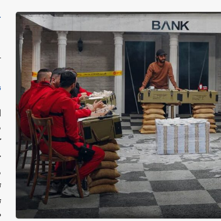
ج
ن
ا
م
ک
ح
م
ت
ت
ص