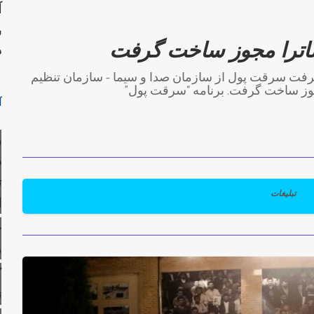
آ
س
اترا مجوز ساخت گرفت
د
فت سرقت پول از سازمان صدا و سیما – سازمان تنظیم
وز ساخت گرفت. برنامه “سرقت پول”
آ
ر
ذ
ت
تبلیغات
ا
ح
ه
ک
ن