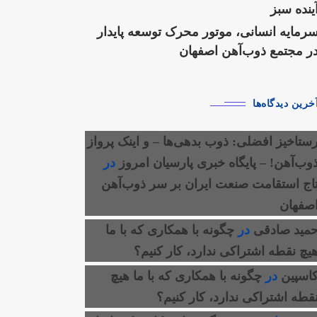
ینده سبز
رمایه انسانی، موتور محرک توسعه پایدار
ر مجتمع ذوب‌آهن اصفهان
خرین دیدگاه‌ها
ستاخیز افضلی: ذوب بدهی‌ها – و اینک پرواز
وب‌آهن! – پایگاه خبری پارسیان امروز
در
اج استقامت صنعت ایران بر سر ذوب‌آهن
صفهان
مید صادقی
در
چگونه با همکاری که با ما
یچ نقطه اشتراکی ندارد، کار کنیم؟
اسپین
در
چگونه با همکاری که با ما هیچ
قطه اشتراکی ندارد، کار کنیم؟