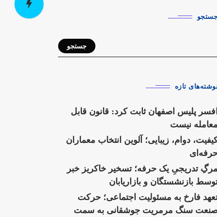
ستجو
جستجو
وشته‌های تازه
فسر پلیس اصفهان ثابت کرد: قانون قابل
عامله نیست
یفیت، دوام، زیبایی؛ آلوین انتخاب معماران
رفه‌ای
رگِ تدریجیِ یک حرفه؛ تسخیر خاکریز خبر
وسط بازنشستگان و بازاریابان
عهد فارخ به مسئولیت اجتماعی؛ حرکت
نعت سنگ مرمریت جوشقانی به سمت