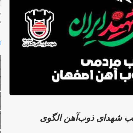
آ
س
د
آ
ر
ذ
ت
ا
ح
ه
ب شهدای ذوب‌آهن الگوی
ک
ن