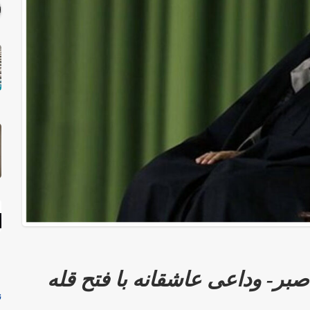
بر- وداعی عاشقانه با فتح قله
ن