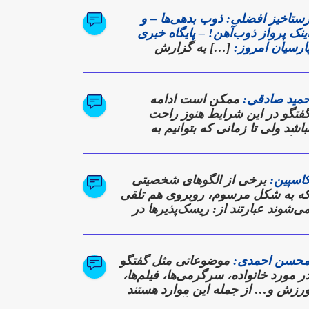
ستاخیز افضلی: ذوب بدهی‌ها – و
ینک پرواز ذوب‌آهن! – پایگاه خبری
ارسیان امروز:
[…] به گزارش
ارسیان امروز؛ این نشست که در
الار آهن شرکت برگزار شد، نه تنها
زارشی از دستاوردها بود، بلکه
مید صادقی:
ممکن است ادامه
عده‌ای برای بازگشت ذوب‌آهن به
فتگو در این شرایط هنوز راحت
وزهای اوج تولید و سودآوری به شمار
باشد ولی تا زمانی که بتوانیم به
ی‌رفت. […]
یالوگ ادامه دهیم، در تلاشیم که به
رکی از دیدگاه دیگری برسیم
اسپین:
برخی از الگوهای شخصیتی
ه به شکل مرسوم، روبروی هم تلقی
ی‌شوند عبارتند از: ریسک‌پذیرها در
قابل کسانی که محافظه‌کارند
حسن احمدی:
موضوعاتی مثل گفتگو
ر مورد خانواده، سرگرمی‌ها، فیلم‌ها،
رزش و… از جمله این موارد هستند
ه عموما می‌توان در دل آن‌ها نقاط