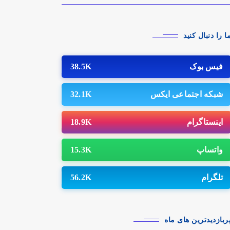
مگرایی را پیدا کرد.
ا را دنبال کنید
فیس بوک
38.5K
شبکه اجتماعی ایکس
32.1K
اینستاگرام
18.9K
واتساپ
15.3K
تلگرام
56.2K
ربازدیدترین های ماه