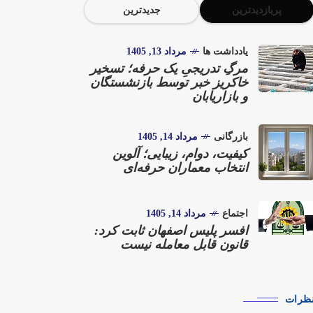
پربازدیدترین
جدیدترین
یادداشت ها
مرداد 13, 1405
مرگِ تدریجیِ یک حرفه؛ تسخیر
خاکریز خبر توسط بازنشستگان
و بازاریابان
بازرگانی
مرداد 14, 1405
کیفیت، دوام، زیبایی؛ آلوین
انتخاب معماران حرفه‌ای
اجتماع
مرداد 14, 1405
افسر پلیس اصفهان ثابت کرد:
قانون قابل معامله نیست
ظرات