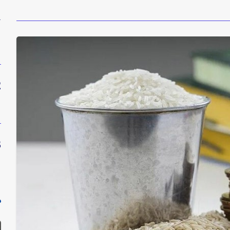
1
2
3
د