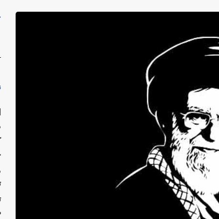
ج
ن
ا
م
ک
ح
م
ت
ت
ص