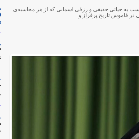
ر
ست به حیاتی حقیقی و رزقی آسمانی که از هر محاسبه‌ی
ا
 در قاموس تاریخ پرفراز و
پ
پ
ت
گ
ح
و
گ
ر
ن
م
د
د
ک
ک
م
م
م
د
و
ک