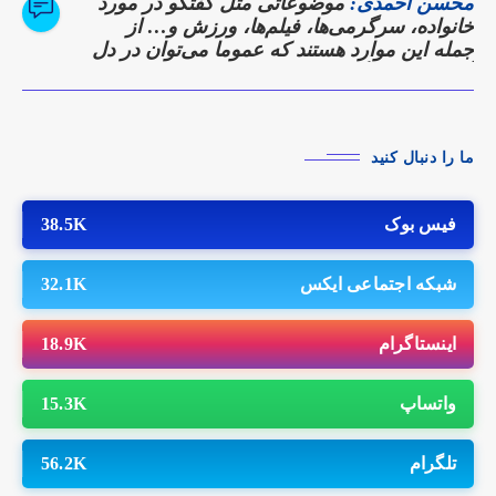
محسن احمدی:
موضوعاتی مثل گفتگو در مورد
خانواده، سرگرمی‌ها، فیلم‌ها، ورزش و… از
جمله این موارد هستند که عموما می‌توان در دل
آن‌ها نقاط همگرایی را پیدا کرد.
ما را دنبال کنید
فیس بوک
38.5K
شبکه اجتماعی ایکس
32.1K
اینستاگرام
18.9K
واتساپ
15.3K
تلگرام
56.2K