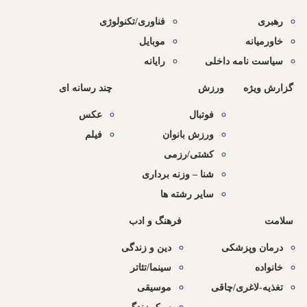
رهبری
فناوری/تکنولوژی
خاورمیانه
موبایل
سیاست نامه داخلی
رایانه
گزارش ویژه
ورزش
چند رسانه ای
فوتبال
عکس
ورزش بانوان
فیلم
کشتی/رزمی
شنا – وزنه برداری
سایر رشته ها
سلامت
فرهنگ و ادب
درمان وپزشکی
دین و زندگی
خانواده
سینما/تئاتر
تغذیه-لاغری/چاقی
موسیقی