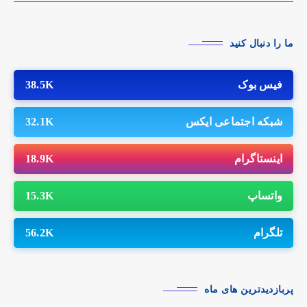
ما را دنبال کنید
فیس بوک
38.5K
شبکه اجتماعی ایکس
32.1K
اینستاگرام
18.9K
واتساپ
15.3K
تلگرام
56.2K
پربازدیدترین های ماه