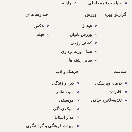
سیاست نامه داخلی
رایانه
گزارش ویژه
ورزش
چند رسانه ای
فوتبال
عکس
ورزش بانوان
فیلم
کشتی/رزمی
شنا – وزنه برداری
سایر رشته ها
سلامت
فرهنگ و ادب
درمان وپزشکی
دین و زندگی
خانواده
سینما/تئاتر
تغذیه-لاغری/چاقی
موسیقی
سبک زندگی
مد و استایل
میراث فرهنگی و گردشگری