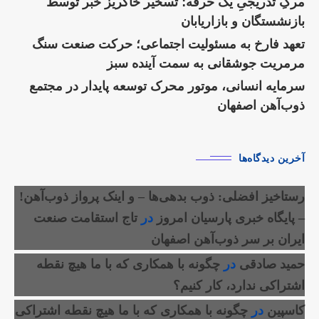
مرگِ تدریجیِ یک حرفه؛ تسخیر خاکریز خبر توسط
بازنشستگان و بازاریابان
تعهد فارخ به مسئولیت اجتماعی؛ حرکت صنعت سنگ
مرمریت جوشقانی به سمت آینده سبز
سرمایه انسانی، موتور محرک توسعه پایدار در مجتمع
ذوب‌آهن اصفهان
آخرین دیدگاه‌ها
رستاخیز افضلی: ذوب بدهی‌ها – و اینک پرواز ذوب‌آهن!
– پایگاه خبری پارسیان امروز
در
تاج استقامت صنعت
ایران بر سر ذوب‌آهن اصفهان
حمید صادقی
در
چگونه با همکاری که با ما هیچ نقطه
اشتراکی ندارد، کار کنیم؟
کاسپین
در
چگونه با همکاری که با ما هیچ نقطه اشتراکی