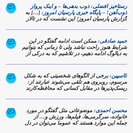
رستاخیز افضلی: ذوب بدهی‌ها – و اینک پرواز
ذوب‌آهن! – پایگاه خبری پارسیان امروز:
[…] به
گزارش پارسیان امروز؛ این نشست که در تالار
آهن شرکت برگزار شد، نه تنها گزارشی از
دستاوردها بود، بلکه وعده‌ای برای بازگشت
ذوب‌آهن به روزهای اوج تولید و سودآوری به
حمید صادقی:
ممکن است ادامه گفتگو در این
شمار می‌رفت. […]
شرایط هنوز راحت نباشد ولی تا زمانی که بتوانیم
به دیالوگ ادامه دهیم، در تلاشیم که به درکی از
دیدگاه دیگری برسیم
کاسپین:
برخی از الگوهای شخصیتی که به شکل
مرسوم، روبروی هم تلقی می‌شوند عبارتند از:
ریسک‌پذیرها در مقابل کسانی که محافظه‌کارند
محسن احمدی:
موضوعاتی مثل گفتگو در مورد
خانواده، سرگرمی‌ها، فیلم‌ها، ورزش و… از
جمله این موارد هستند که عموما می‌توان در دل
آن‌ها نقاط همگرایی را پیدا کرد.