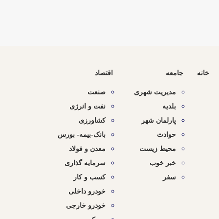
خانه
جامعه
اقتصاد
مدیریت شهری
صنعت
بلدیه
نفت و انرژی
پارلمان شهر
کشاورزی
حوادث
بانک-بیمه- بورس
محیط زیست
معدن و فولاد
خبر خوب
سرمایه گذاری
سفر
کسب و کار
خودرو داخلی
خودرو خارجی