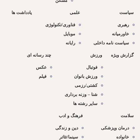
مسکن
سیاست
علمی
یادداشت ها
رهبری
فناوری/تکنولوژی
خاورمیانه
موبایل
سیاست نامه داخلی
رایانه
گزارش ویژه
ورزش
چند رسانه ای
فوتبال
عکس
ورزش بانوان
فیلم
کشتی/رزمی
شنا – وزنه برداری
سایر رشته ها
سلامت
فرهنگ و ادب
درمان وپزشکی
دین و زندگی
خانواده
سینما/تئاتر