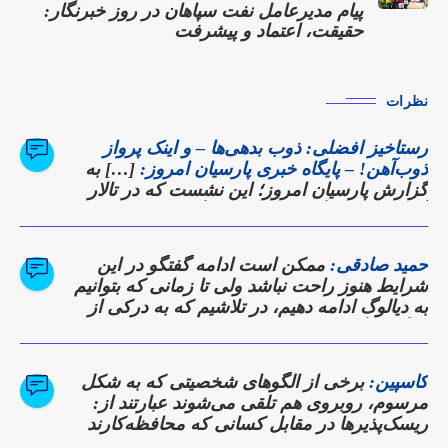
پیام مدیرعامل نفت سپاهان در روز خبرنگار:
حقیقت، اعتماد و پیشرفت
نظرات
رستاخیز افضلی: ذوب بدهی‌ها – و اینک پرواز
ذوب‌آهن! – پایگاه خبری پارسیان امروز:
[…] به
گزارش پارسیان امروز؛ این نشست که در تالار
آهن شرکت برگزار شد، نه تنها گزارشی از
دستاوردها بود، بلکه وعده‌ای برای بازگشت
ذوب‌آهن به روزهای اوج تولید و سودآوری به
حمید صادقی:
ممکن است ادامه گفتگو در این
شمار می‌رفت. […]
شرایط هنوز راحت نباشد ولی تا زمانی که بتوانیم
به دیالوگ ادامه دهیم، در تلاشیم که به درکی از
دیدگاه دیگری برسیم
کاسپین:
برخی از الگوهای شخصیتی که به شکل
مرسوم، روبروی هم تلقی می‌شوند عبارتند از:
ریسک‌پذیرها در مقابل کسانی که محافظه‌کارند