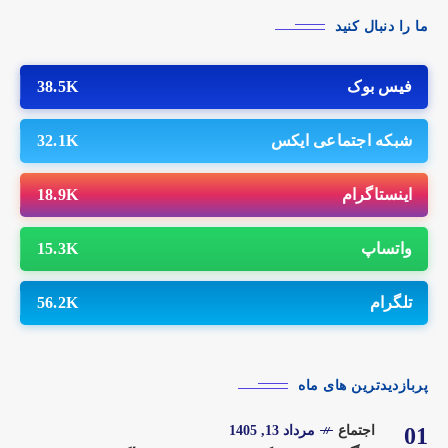
ما را دنبال کنید
فیس بوک
38.5K
شبکه اجتماعی ایکس
32.1K
اینستاگرام
18.9K
واتساپ
15.3K
تلگرام
56.2K
پربازدیدترین های ماه
01
اجتماع
مرداد 13, 1405