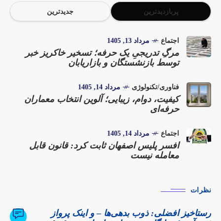
پربازدیدترین
جدیدترین
اجتماع
مرداد 13, 1405
مرگِ تدریجیِ یک حرفه؛ تسخیر خاکریز خبر
توسط بازنشستگان و بازاریابان
فناوری/تکنولوژی
مرداد 14, 1405
کیفیت، دوام، زیبایی؛ آلوین انتخاب معماران
حرفه‌ای
اجتماع
مرداد 14, 1405
افسر پلیس اصفهان ثابت کرد: قانون قابل
معامله نیست
نظرات
رستاخیز افضلی: ذوب بدهی‌ها – و اینک پرواز