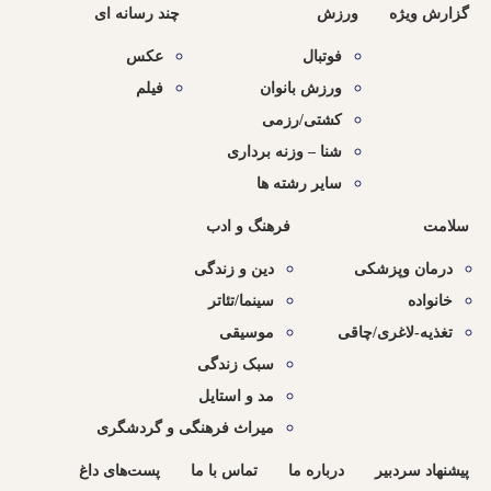
گزارش ویژه
ورزش
چند رسانه ای
فوتبال
عکس
ورزش بانوان
فیلم
کشتی/رزمی
شنا – وزنه برداری
سایر رشته ها
سلامت
فرهنگ و ادب
درمان وپزشکی
دین و زندگی
خانواده
سینما/تئاتر
تغذیه-لاغری/چاقی
موسیقی
سبک زندگی
مد و استایل
میراث فرهنگی و گردشگری
پیشنهاد سردبیر
درباره ما
تماس با ما
پست‌های داغ