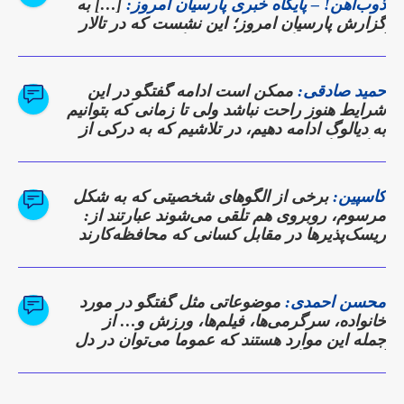
ذوب‌آهن! – پایگاه خبری پارسیان امروز:
[…] به
گزارش پارسیان امروز؛ این نشست که در تالار
آهن شرکت برگزار شد، نه تنها گزارشی از
دستاوردها بود، بلکه وعده‌ای برای بازگشت
ذوب‌آهن به روزهای اوج تولید و سودآوری به
حمید صادقی:
ممکن است ادامه گفتگو در این
شمار می‌رفت. […]
شرایط هنوز راحت نباشد ولی تا زمانی که بتوانیم
به دیالوگ ادامه دهیم، در تلاشیم که به درکی از
دیدگاه دیگری برسیم
کاسپین:
برخی از الگوهای شخصیتی که به شکل
مرسوم، روبروی هم تلقی می‌شوند عبارتند از:
ریسک‌پذیرها در مقابل کسانی که محافظه‌کارند
محسن احمدی:
موضوعاتی مثل گفتگو در مورد
خانواده، سرگرمی‌ها، فیلم‌ها، ورزش و… از
جمله این موارد هستند که عموما می‌توان در دل
آن‌ها نقاط همگرایی را پیدا کرد.