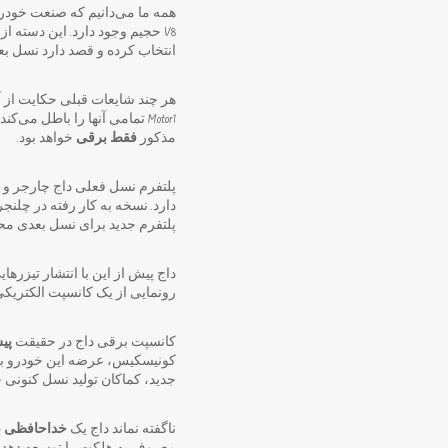
همه ما می‌دانیم که صنعت خودرو
V8 حجیم وجود دارد. این دسته از خودروها یا باید بطور کامل از چرخه حذف شوند و یا با پیشرانه‌های برقی به فروش برسند.
انتخاب کرده و قصد دارد نسل ب
هر چند شایعات قبلی حکایت از آ
Motor1 تمامی آنها را باطل می‌کند. این نشریه مدعی شده
مذکور
فقط برقی
خواهد بود.
پلتفرم نسل فعلی داج چارجر و چلنجر با نام LX شناخته می‌شود. این پلتفرم
پلتفرم جدید برای نسل بعدی مح
داج پیش از این با انتشار تیزرهای
رونمایی از یک کانسپت الکتریکی آماده می‌کند. احتمال می‌
کانسپت برقی داج در حقیقت
پی
کونیسکیس، عرضه این خودرو به م
جدید، کماکان تولید نسل‌ کنونی
ناگفته نماند داج یک
خداحافظی ب