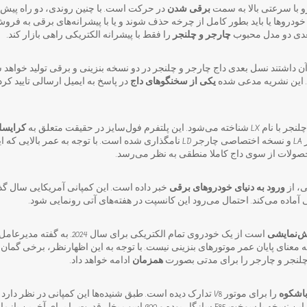
 با سرعتی بالا به سمت
برقی شدن
در حرکت است. با چنین روندی، دو راه پیش
عدی دو مدل محبوب
چارجر و چلنجر
را فقط با پیشرانه الکتریکی راهی بازار کند.
ن داشتند نسل بعدی داج چارجر و چلنجر در دو نسخه بنزینی و برقی تولید خواهد 
یکی از سخنگوهای داج
در پاسخ به ایمیل ارسالی تایید کر
 فول‌سایز در حقیقت متعلق به
کرایسل
دارد. نسخه به کار رفته در چلنجر LA و نسخه اختصاصی چارجر LD نامگذاری شده است. با توج
صولات از سوی داج کاملا منطقی به نظر می‌رسد.
ی، از
ورود به دنیای خودروهای برقی
خبر داده است. این کمپانی آمریکایی سال گذش
‎رود این کانسپت در هفته‌‎های آتی رونمایی شود.
ش‌نمایشی
است از یک خودروی تمام الکتریکی برای سال
عنای پایان عمر موتورهای بنزینی نیست. با توجه به این اظهارنظر، برخی گمان 
 چلنجر و چارجر را برای مدتی بصورت
همزمان
ادامه خواهد داد.
اشکوه
را برای موتور V8 تدارک دیده است. طبق شنیده‌ها این کمپانی در نظر د