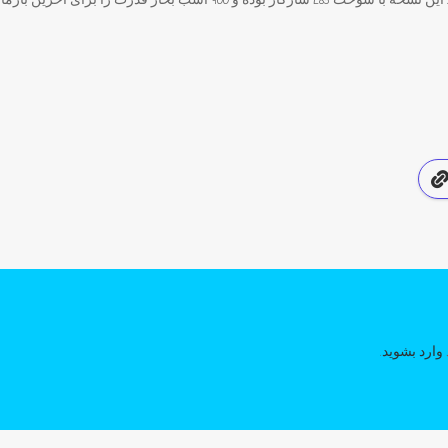
معروف به هلکت را توسعه دهد. این نسخه با سوخت E85 سازگار بوده و 900 اسب بخ
وارد بشوید
.