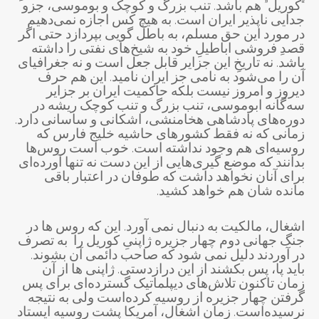
“کوریل” هم باشد. تنب بزرگ و کوچک و بوموسی، جزو
جدایی ناپذیر ایران است. به هیچ کس اجازه نمی‌دهیم
در مورد این حق مسلم، به باطل گویی بپردازد حتی اگر
قصدِ فروشی اباطیلِ خود به شیخ‌های نفتی را داشته
باشد. نه تاریخِ این جزایر قابل جعل است و نه جغرافیای
آن را می‌شود به نامی جز ایران نامید. این هم حرف
دیروز و امروز نیست بلکه حاکمیت ایران بر جزایر
سه‌گانه ابوموسی، تنب بزرگ و تنب کوچک ریشه در
دوره‌های پادشاهی هخامنشی، اشکانی و ساسانی دارد.
زمانی که نه فقط کشور‌های حاشیه خلیج فارس که
روسیه‌ای هم وجود نداشته است. خوب است روس‌ها
بدانند که موضع گیری‌هایی از این دست نه تنها آورده‌ای
برای آنان نخواهد داشت که طوفان در اعتبار باقی
مانده شان هم خواهد کشید.
اشغال، مالکیت به دنبال نمی آورد. این که روس ها در
جنگ جهانی دوم چهار جزیره ژاپنیِ کوریل را به تصرف
در آوردند دلیل نمی شود که صاحب دائمی آن بشوند.
باید پا، پس بکشند از این درازدستی. ژاپنی ها از آن
زمان تاکنون تلاش‌های دیپلماتیک گسترده‌ای برای پس
گرفتن چهار جزیره از روسیه کرده‌است ولی به نتیجه
نرسیده‌است. زمان اشغال، آمریکا پشت روسیه ایستاد