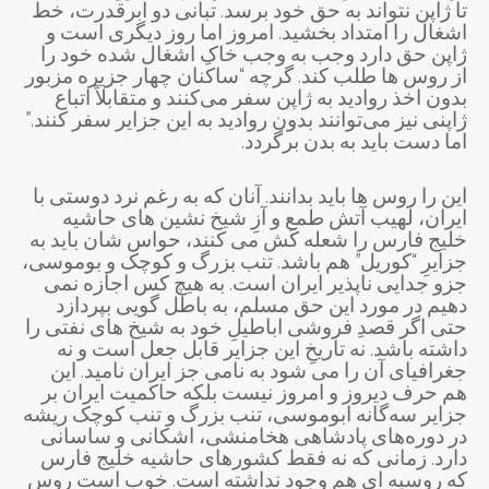
تا ژاپن نتواند به حق خود برسد. تبانی دو ابرقدرت، خط
اشغال را امتداد بخشید. امروز اما روز دیگری است و
ژاپن حق دارد وجب به وجب خاکِ اشغال شده خود را
از روس ها طلب کند. گرچه “ساکنان چهار جزیره مزبور
بدون اخذ روادید به ژاپن سفر می‌کنند و متقابلاً اتباع
ژاپنی نیز می‌توانند بدون روادید به این جزایر سفر کنند.”
اما دست باید به بدن برگردد.
این را روس ها باید بدانند. آنان که به رغم نرد دوستی با
ایران، لهیب آتش طمع و آزِ شیخ نشین های حاشیه
خلیج فارس را شعله کَش می کنند، حواس شان باید به
جزایرِ “کوریل” هم باشد. تنب بزرگ و کوچک و بوموسی،
جزو جدایی ناپذیر ایران است. به هیچ کس اجازه نمی
دهیم در مورد این حق مسلم، به باطل گویی بپردازد
حتی اگر قصدِ فروشی اباطیلِ خود به شیخ های نفتی را
داشته باشد. نه تاریخِ این جزایر قابل جعل است و نه
جغرافیای آن را می شود به نامی جز ایران نامید. این
هم حرف دیروز و امروز نیست بلکه حاکمیت ایران بر
جزایر سه‌گانه ابوموسی، تنب بزرگ و تنب کوچک ریشه
در دوره‌های پادشاهی هخامنشی، اشکانی و ساسانی
دارد. زمانی که نه فقط کشورهای حاشیه خلیج فارس
که روسیه ای هم وجود نداشته است. خوب است روس