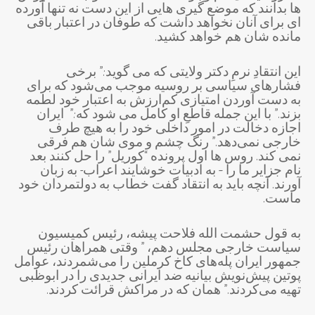
ها بدانند که موضع گیری هایی از این دست نه تنها آورده
ای برای آنان نخواهد داشت که طوفان در اعتبار باقی
مانده شان هم خواهد کشید.
این انتقادِ نرمِ دکتر ولایتی که می گوید:” برخی
فشار‌های سیاسی بر روسیه موجب می‌شود که برای
به دست آوردن امتیازی کم‌ارزش به اعتبار خود لطمه
بزند.” با این جمله قاطعِ او کامل می شود که:” ایران
اجازه دخالت در امور داخلی خود را به هیچ طرف
خارجی نمی‌دهد.” رنگ چشم و موی شان هم فرقی
نمی کند. روس ها اول پرونده “کوریل” را حل کنند بعد
نام جزایر ما را – به ادبیات خوشایند اعراب- به زبان
آورند. آنچه باید به انتقاد گفت خطاب به دولتمردان خود
ماست.
به قول حشمت الله فلاحت پیشه، رئیس کمیسیون
سیاست خارجی مجلس دهم، ” وقتی همراهان رئیس
جمهور ایران پله‌های کاخ کرملین را می‌شمردند، عوامل
پوتین پیش‌نویش بیانیه ضد ایرانی جدیدی را در ابوظبی
تهیه می‌کردند.” همان که در مراکش قرائت کردند.