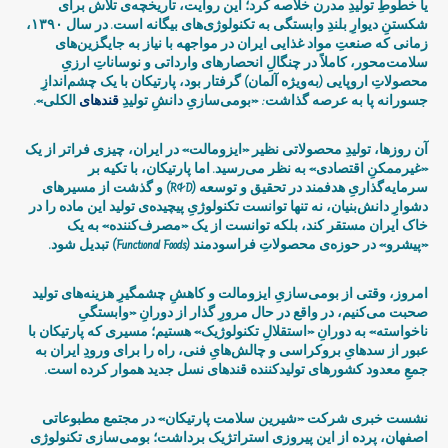
یا خطوطِ تولیدِ مدرن خلاصه کرد؛ این روایت، تاریخچه‌ی تلاش برای
شکستنِ دیوارِ بلندِ وابستگی به تکنولوژی‌های بیگانه است. در سال ۱۳۹۰،
زمانی که صنعتِ مواد غذایی ایران در مواجهه با نیاز به جایگزین‌های
سلامت‌محور، کاملاً در چنگالِ انحصارهای وارداتی و نوساناتِ ارزیِ
محصولاتِ اروپایی (به‌ویژه آلمان) گرفتار بود، پارتیکان با یک چشم‌اندازِ
جسورانه پا به عرصه گذاشت: «بومی‌سازیِ دانشِ تولیدِ
قندهای
الکلی».
آن روزها، تولیدِ محصولاتی نظیر «ایزومالت» در ایران، چیزی فراتر از یک
«غیرممکنِ اقتصادی» به نظر می‌رسید. اما پارتیکان، با تکیه بر
سرمایه‌گذاریِ هدفمند در تحقیق و توسعه (R&D) و گذشت از مسیرهای
دشوارِ دانش‌بنیان، نه تنها توانست تکنولوژیِ پیچیده‌ی تولید این ماده را در
خاک ایران مستقر کند، بلکه توانست از یک «مصرف‌کننده» به یک
«پیشرو» در حوزه‌ی محصولاتِ فراسودمند (Functional Foods) تبدیل شود.
امروز، وقتی از بومی‌سازیِ ایزومالت و کاهشِ چشمگیرِ هزینه‌های تولید
صحبت می‌کنیم، در واقع در حال مرورِ گذار از دورانِ «وابستگیِ
ناخواسته» به دورانِ «استقلالِ تکنولوژیک» هستیم؛ مسیری که پارتیکان با
عبور از سدهایِ بروکراسی و چالش‌هایِ فنی، راه را برای ورودِ ایران به
جمعِ معدود کشورهای تولیدکننده قندهای نسل جدید هموار کرده است.
نشست خبری شرکت «شیرین سلامت پارتیکان» در مجتمع مطبوعاتی
اصفهان، پرده از این پیروزی استراتژیک برداشت؛ بومی‌سازی تکنولوژی