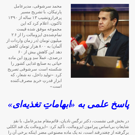
محمد سرشوقی، مدیرعامل
پارتیکان، با تشریح مسیر
پرفرازونشیب ۱۳ ساله از ۱۳۹۰
تاکنون، اعلام کرد که این
مجموعه موفق شده قیمت
تمام‌شده‌ی ایزومالت را از ۲.۶
میلیون تومان (در زمان واردات از
آلمان) به ۸۰۰ هزار تومان کاهش
دهد. این کاهشِ بیش از ۶۰
درصدی، عملاً سدِ ورودِ این ماده
حیاتی به صنایع غذایی کشور را
شکسته است. سرشوقی تصریح
کرد: «تولید داخل، نه شعار، که
ابزارِ قدرتِ خریدِ مصرف‌کننده
است.»
پاسخ علمی به «ابهاماتِ تغذیه‌ای»
در بخش فنی نشست، دکتر نرگس نادیان، قائم‌مقام مدیرعامل، با نقدِ
شایعاتِ بی‌اساس پیرامون ایزومالت، تأکید کرد: «ایزومالت یک قند الکلی
برگرفته از چغندرقند است، نه یک ماده مصنوعی مضر. اینکه برخی آن را