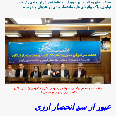
ساخت «ایزومالت». این رویداد، نه فقط نمایش توانمندی یک واحد
تولیدی، بلکه بیانیه‌ای علیه «اقتصادِ مبتنی بر قندهای مضر» بود.
از افسانه‌ی «نمی‌توانیم» تا واقعیتِ بومی‌سازی تکنولوژی//پارتیکان؛
سلامت ایرانیان را بیمه می کند
عبور از سدِ انحصار ارزی