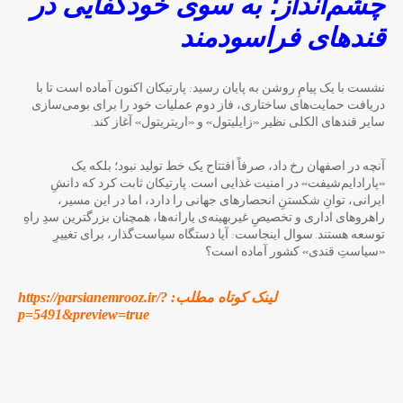
چشم‌انداز؛ به سوی خودکفایی در
قندهای فراسودمند
نشست با یک پیامِ روشن به پایان رسید: پارتیکان اکنون آماده است تا با
دریافت حمایت‌های ساختاری، فاز دوم عملیات خود را برای بومی‌سازی
سایر قندهای الکلی نظیر «زایلیتول» و «اریتریتول» آغاز کند.
آنچه در اصفهان رخ داد، صرفاً افتتاح یک خط تولید نبود؛ بلکه یک
«پارادایم‌شیفت» در امنیت غذایی است. پارتیکان ثابت کرد که دانشِ
ایرانی، توانِ شکستنِ انحصارهای جهانی را دارد، اما در این مسیر،
راهروهای اداری و تخصیصِ غیربهینه‌ی یارانه‌ها، همچنان بزرگترین سدِ راهِ
توسعه هستند. سوال اینجاست: آیا دستگاه سیاست‌گذار، برای تغییرِ
«سیاستِ قندی» کشور آماده است؟
لینک کوتاه مطلب: https://parsianemrooz.ir/?
p=5491&preview=true