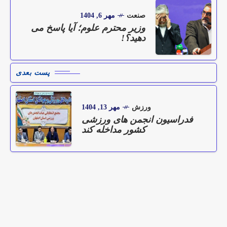
صنعت
مهر 6, 1404
وزیر محترم علوم؛ آیا پاسخ می
دهید؟!
پست بعدی
ورزش
مهر 13, 1404
فدراسیون انجمن های ورزشی
کشور مداخله کند