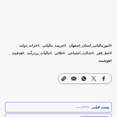
امورمالیاتی_استان_اصفهان
جریمه_مالیاتی
خزانه_دولت
خط_فقر
عدالت_اجتماعی
علائی
مالیات_بردرآمد
هدفمند
هوشمند
پست قبلی