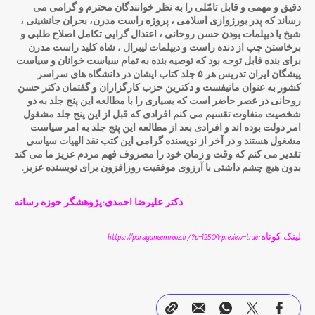
دقیق و مهمی و قابل تامّلی را به نظر خوانندگان محترم و گرامی می
رساند که پدر بورژوازی اسلامی ، پروژه راست مدرن، بحران جانشینی ،
شیخ یا دیپلمات بودن حسن روحانی ، اعتدال گرایی تکامل اصلاح طلبی و
برخاستن چپ از دنده راست و دیپلمات لیبرال ، شاه کلید راست مدرن
برای بنده قابل توجه بود که توصیه بنده به تمام سیاست خوانان و سیاست
پیشگان ایران تدریس هر ۵ جلد کتاب ایشان در دانشگاه های سراسر
کشور به عنوان مانیفست و دکترین حزب کارگزاران و گفتمان دکتر حسن
روحانی در عصر حاضر است که بسیاری را با مطالعه این پنج جلد به دو
شخصیت متفاوت تقسیم می کنم افرادی که قبل از این پنج جلد مشغول
امر دولت بوده اند و افرادی بعد از مطالعه این پنج جلد به امر سیاست
مشغول هستند و در آخر از نویسنده گرامی این کتب نقد الهیات سیاسی
تقدیر می کنم که وقت و زمان خود را مصروف فهم مردم عزیز ما می کند
بدون هیچ چشم داشتی با آرزوی موفقیت روزافزون برای نویسنده عزیز.
دکتر علیرضا احمدی:پژوهشگر حوزه رسانه
لینک کوتاه:https://parsiyaneemrooz.ir/?p=1250&preview=true