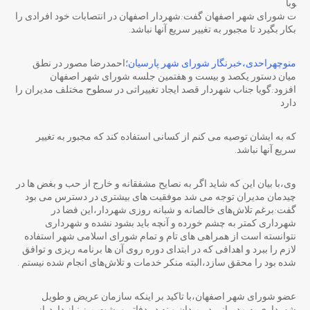
وبا
ت شورای شهر اصفهان گفت:شهردار اصفهان در انتصابات خود افرادی را
بکار بگیرد تا مجبور به تغییر سریع آنها نباشد.
منوچهراحدی،خبرنگار شورای شهر پارسیان؛
احمدرضا مصور در نطق
میان دستور یکصد و بیست و هفتمین جلسه شورای شهر اصفهان
افزود:گویا جناب شهردار قصد ایجاد تغییراتی در سطوح مختلف مدیران را
دارد
که به ایشان توصیه می کنم از کسانی استفاده کند که مجبور به تغییر
سریع آنها نباشد.
وی،با بیان این که شاید اگر به نصایح مشفقانه و خارج از حب و بغض ها در
چیدمان مدیران توجه می شد موفقیت های بیشتری در دسترس می بود
گفت:برغم تلاش‌های خالصانه و شبانه روزی شهردار،این فضا در
شهرداری کمتر به چشم خورده و آنچه باید بشود نشده و شهرداری
نتوانسته است از همراهی های تام و تمام شورای اسلامی شهر استفاده
لازم را ببرد و اهدافی که در ابتدای دوره روی آن ها برنامه ریزی و توافق
شده بود را محقق سازد،البته منکر خدمات و تلاش‌های انجام شده نیستم .
عضو شورای شهر اصفهان،با تاکید بر اینکه سازمان عریض و طویل