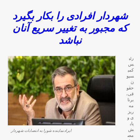
شهردار افرادی را بکار بگیرد
که مجبور به تغییر سریع آنان
نباشد
رئی
س
کمی
سیو
ن
حقو
قی،
برنا
مه
ریز
ی و
پای
ش
ایرادنماینده شورا به انتصابات شهردار
مص