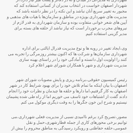
شهرداری به مدیرانی در میدان و نه در دفاتر و پشت میز نیاز دارد،از
شهردار اصفهان خواست در انتخاب مدیران از کسانی استفاده کند که
مجبور به تغییر سریع آنان نباشد و این نکته را در نظر داشته باشد که
مدیریت های شهرداری بویژه در مناطق و سازمان‌ها با هیات های مذهبی و
آیین های شعر خوانی متفاوت بوده و سازمان‌ شهرداری به قدر لازم از
نیروهای مجرب برخوردار است که نیاز نباشد از حلقه های بسته برای
مدیر گزینی استفاده کنیم.
وی،ایجاد تغییر در رویه ها و نوع مدیریت فدرال ایالتی برای اداره
شهرداری سازمان‌ها و شرکت ها که اکنون بیشتر روزمرگی را تجربه می
کنند را اولویت اول دانسته و آمادگی خود را در راستای بهینه سازی
مدیریت شهرداری و شهر با همکاران شورای شهر اعلام کرد
رئیس کمیسیون حقوقی،برنامه ریزی و پایش مصوبات شورای شهر
اصفهان،با بیان اینکه ما تمام تلاش خود را برای بهبود شرایط کار در شهر
اصفهان به کار گرفتیم،اما دارها و حلقه ها چیدمان و نظرات خود را انجام
دادند گفت:از اشتباهات خود تاسف می خوریم اما از راه طی شده پشیمان
نیستیم و شرح این خون جگرها را به وقت دیگری موکول می کنم.
مصور،تصریح کرد:برغم ناامیدی نسبی‌ از مدیریت فعلی شهرداری،می
توانیم برخی محورهای کاری از جمله قطارشهری،حمل و نقل
عمومی،حلقه حفاظتی و رویکرد رسیدگی به مناطق محروم را بیش از