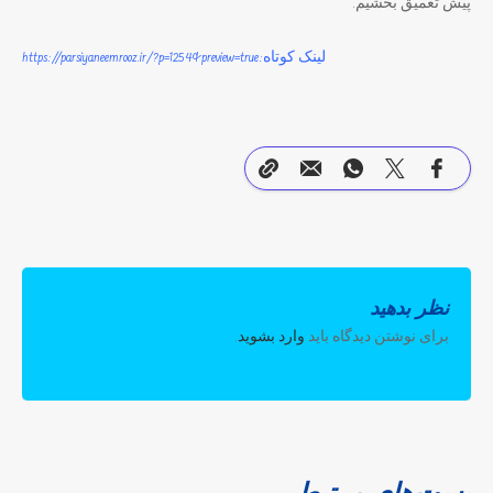
پیش تعمیق بخشیم.
لینک کوتاه:https://parsiyaneemrooz.ir/?p=1254&preview=true
نظر بدهید
برای نوشتن دیدگاه باید
وارد بشوید
.
پست‌های مرتبط