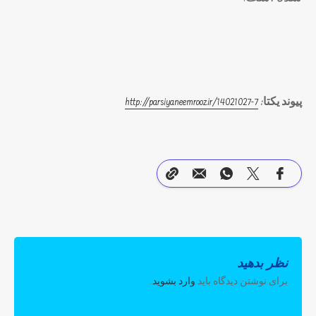
پیوند یکتا:
14021027-7
http://parsiyaneemrooz.ir/
نظر بدهید
برای نوشتن دیدگاه باید
وارد بشوید
.