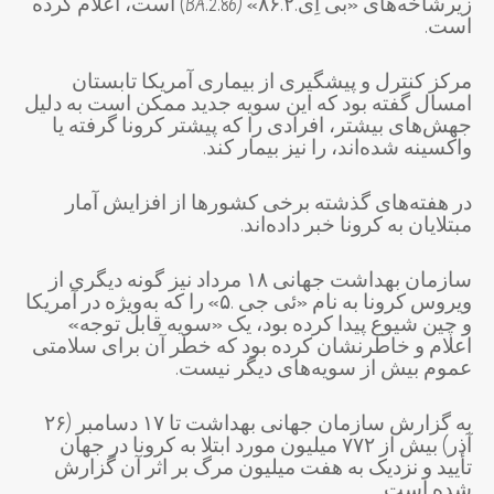
زیرشاخه‌های «بی اِی.۸۶.۲» (BA.2.86) است، اعلام کرده
است.
مرکز کنترل و پیشگیری از بیماری آمریکا تابستان
امسال گفته بود که این سویه جدید ممکن است به دلیل
جهش‌های بیشتر، افرادی را که پیشتر کرونا گرفته‌ یا
واکسینه شده‌اند، را نیز بیمار کند.
در هفته‌های گذشته برخی کشورها از افزایش آمار
مبتلایان به کرونا خبر داده‌اند.
سازمان بهداشت جهانی ۱۸ مرداد نیز گونه دیگری از
ویروس کرونا به نام «ئی جی .۵» را که به‌ویژه در آمریکا
و چین شیوع پیدا کرده بود، یک «سویه قابل توجه»
اعلام و خاطرنشان کرده بود که خطر آن برای سلامتی
عموم بیش از سویه‌های دیگر نیست.
به گزارش سازمان جهانی بهداشت تا ۱۷ دسامبر (۲۶
آذر) بیش از ۷۷۲ میلیون مورد ابتلا به کرونا در جهان
تأیید و نزدیک به هفت میلیون مرگ بر اثر آن گزارش
شده است.