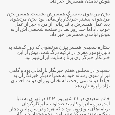
هوش نیامدن همسرش خبر داد.
بیژن مرتضوی به سوگ همسرش نشست. همسر بیژن
مرتضوی، پیشتر خبرنگار پارلمانی بود. بیژن مرتضوی
بعد عمل همسرش با قدردانی از مردم خبر از عمل
خوب داد اما چند روز بعد در صفحه شخصی اش از به
هوش نیامدن همسرش خبر داد.
ستاره سعیدی همسر بیژن مرتضوی که روز گذشته به
دلیل تومور مغزی در ترکیه درگذشت، پیش از این
خبرنگار خبرگزاری برنا و سایت ایران‌نیوز بود.
سعیدی در مجلس هفتم خبرنگار پارلمانی بود و گاهی
نیز از سوی رسانه خود به همراه دیگر خبرنگاران به
حیاط دولت می رفت تا سخنان وزرای دولت احمدی
نژاد را پوشش دهد.
خانم سعیدی در ۳۱ شهریور ۱۳۶۲ در تهران به دنیا
آمد.پدر و مادر او کارمند صداوسیما و کارگردان
برنامه‌های تلویزیون بودند که هر دو در سن پایین دچار
سکته شدند و درگذشتند. او در دهه هشتاد خبرنگار