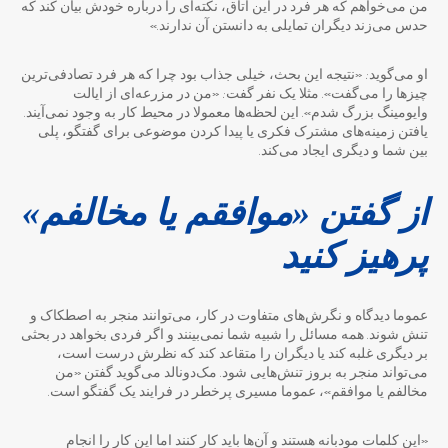
من می‌خواهم که هر فرد در این اتاق، نکته‌ای را درباره خودش بیان کند که
حدس می‌زند دیگران تمایلی به دانستن آن ندارند.»
او می‌گوید: «نتیجه این بحث، خیلی جذاب بود چرا که هر فرد تصادفی‌ترین
چیزها را می‌گفت». مثلا یک نفر گفت: «من در مزرعه‌ای از ایالت
وایومینگ بزرگ شدم». این لحظه‌ها معمولا در محیط کار به وجود نمی‌آیند.
یافتن زمینه‌های مشترک فکری یا پیدا کردن موضوعی برای گفتگو، پلی
بین شما و دیگری ایجاد می‌کند.
از گفتن «موافقم یا مخالفم»
پرهیز کنید
عموما دیدگاه‌ و نگرش‌های متفاوت در کار، می‌توانند منجر به اصطکاک و
تنش شوند. همه مسائل را شبیه شما نمی‌بینند و اگر فردی بخواهد در بحثی
بر دیگری غلبه کند یا دیگران را متقاعد کند که نظرش درست است،
می‌تواند منجر به بروز تنش‌هایی شود. مک‌دونالد می‌گوید گفتن «من
مخالفم یا موافقم»، عموما مسیری پرخطر در فرایند یک گفتگو است.
«این کلمات مودبانه هستند و آن‌ها باید کار کنند اما این کار را انجام