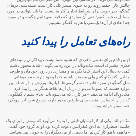
چالش کار، حفظ روند رو به جلوی مسیر کلی کار است. بسته‌شدن درهای
گفتگو، خبر خوبی برای شرایط تجاری کار ما نیست. ما باید بتوانیم در مورد
مسائل صحبت کنیم؛ حتی آن مواردی که دقیقا نمی‌دانیم چگونه و در مورد
چه ابعادی از آن‌ها بایستی با هم به گفتگو بنشینیم.»
راه‌های تعامل را پیدا کنید
اولین قدم برای تعامل با فردی که شبیه شما نیست، پیداکردن زمینه‌های
فکری مشترک است. مک‌دونالد در این‌باره می‌گوید: «شاید مجبور باشیم
کمی به دنبال این اشتراک‌ها بگردیم و مقداری در درون خودمان و طرف
مقابل، کندوکاو کنیم ولی مطمئن باشیم حتما وجود دارند.» موضوعاتی
مثل گفتگو در مورد خانواده، سرگرمی‌ها، فیلم‌ها، ورزش و… از جمله این
موارد هستند که عموما می‌توان در دل آن‌ها نقاط همگرایی را پیدا کرد.
مک‌دونالد ادامه می‌دهد: «هر کاری که می‌شود باید انجام دهیم تا گفتگویی
که در آن احساس امنیت برای طرفین وجود دارد، شروع شود. این رویکرد
حتما موثر خواهد بود.»
مک‌دونالد، یکی از کارفرمایان قبلی را به یاد می‌آورد که تیمش را برای یک
جلسه اضطراری به اتاق کنفرانس دعوت کرده‌ بود. او به گروه‌ خود گفت:
«ما همه با هم کار کردیم اما بعضی از ما، دیگران را به خوبی نمی‌شناسد.