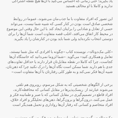
یاد بگیرید؛ حتی زمانی که احساس می‌کنید با آن‌ها هیچ نقطه اشتراکی
ندارید و کاملا با او مخالف هستید.
این تصور که افراد متفاوت با ما جذب‌‌مان می‌شوند، عموما در روابط
شخصی صادق است. بودن در کنار کسی که شبیه شما نیست، می‌تواند
حسی از تعادل و شادابی را برایتان ایجاد کند. با این حال وقتی این موضوع
در محیط کار اتفاق می‌افتد، اغلب قصه متفاوت است. شما آن‌ها را برای
دوستی انتخاب نکرده‌اید ولی شما باید بودن در کنارشان را یاد بگیرید.
«کلی مک‌دونالد»، نویسنده کتاب «چگونه با افرادی که مثل شما نیستند،
تعامل و همکاری کنید» می‌گوید: «شما لزوما نمی‌دانید که خاستگاه آن‌ها
کجاست، چرا که کاملا در نقطه مقابل‌تان قرار دارند یا حداقل تفاوت‌های
جدی با هم دارید. شما ممکن است نگاه آن‌ها را درک نکنید چرا که ذهن‌تان،
شبیه آن‌ها فکر نمی‌کند و به طور کلی رفتارتان با آن‌ها متفاوت است.»
برخی از الگوهای شخصیتی که به شکل مرسوم، روبروی هم تلقی
می‌شوند عبارتند از: ریسک‌پذیرها در مقابل کسانی که محافظه‌کارند،
افراد قاطع در تصمیم‌گیری در مقابل کسانی که با صبر و طمانینه فکر و
عمل می‌کنند، درون‌گراها و برون‌گراها، ذهن‌های تحلیلگر و افراد خلاق،
افراد متخاصم و کسانی که رفتار آن‌ها رواداری و تحمل همدیگر است.
مک‌دونالد می‌گوید: «در تمامی این موارد، من فکر می‌کنم مهم‌ترین