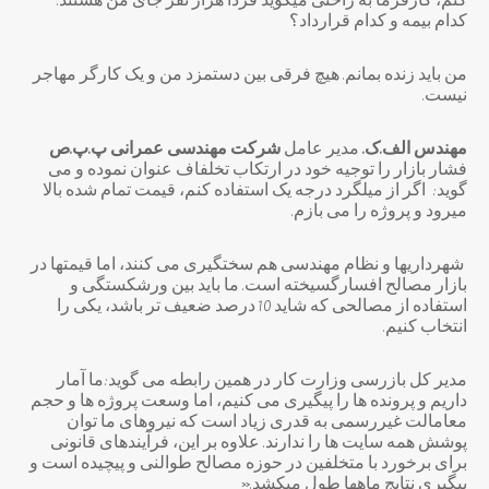
کنم، کارفرما به راحتی میگوید فردا هزار نفر جای من هستند.
کدام بیمه و کدام قرارداد؟
من باید زنده بمانم. هیچ فرقی بین دستمزد من و یک کارگر مهاجر
نیست.
مهندس الف.ک.
مدیر عامل
شرکت مهندسی عمرانی پ.پ.ص
فشار بازار را توجیه خود در ارتکاب تخلفاف عنوان نموده و می
گوید: اگر از میلگرد درجه یک استفاده کنم، قیمت تمام شده بالا
میرود و پروژه را می بازم.
شهرداریها و نظام مهندسی هم سختگیری می کنند، اما قیمتها در
بازار مصالح افسارگسیخته است. ما باید بین ورشکستگی و
استفاده از مصالحی که شاید 10 درصد ضعیف تر باشد، یکی را
انتخاب کنیم.
مدیر کل بازرسی وزارت کار در همین رابطه می گوید:ما آمار
داریم و پرونده ها را پیگیری می کنیم، اما وسعت پروژه ها و حجم
معامالت غیررسمی به قدری زیاد است که نیروهای ما توان
پوشش همه سایت ها را ندارند. علاوه بر این، فرآیندهای قانونی
برای برخورد با متخلفین در حوزه مصالح طوالنی و پیچیده است و
پیگیری نتایج ماهها طول میکشد.«