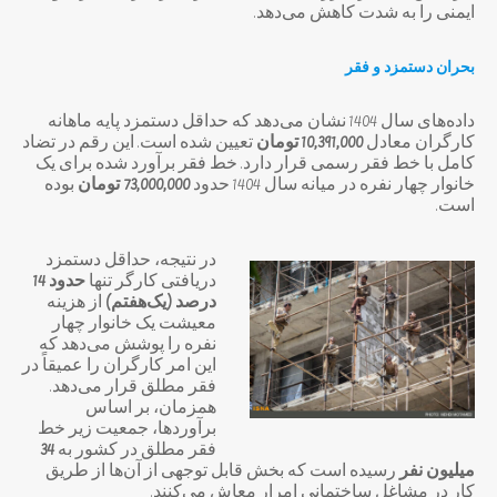
ایمنی را به شدت کاهش می‌دهد.
بحران دستمزد و فقر
داده‌های سال 1404 نشان می‌دهد که حداقل دستمزد پایه ماهانه
کارگران معادل
10,391,000
تومان
تعیین شده است. این رقم در تضاد
کامل با خط فقر رسمی قرار دارد. خط فقر برآورد شده برای یک
خانوار چهار نفره در میانه سال 1404 حدود
73,000,000
تومان
بوده
است.
در نتیجه، حداقل دستمزد
دریافتی کارگر تنها
حدود 14
درصد (یک‌هفتم)
از هزینه
معیشت یک خانوار چهار
نفره را پوشش می‌دهد که
این امر کارگران را عمیقاً در
فقر مطلق قرار می‌دهد.
همزمان، بر اساس
برآوردها، جمعیت زیر خط
فقر مطلق در کشور به
34
میلیون نفر
رسیده است که بخش قابل توجهی از آن‌ها از طریق
کار در مشاغل ساختمانی امرار معاش می‌کنند.