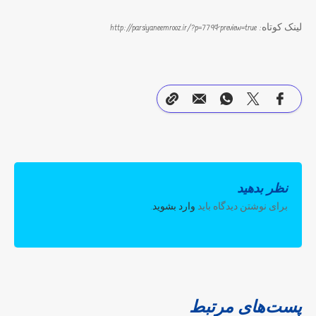
لینک کوتاه: http://parsiyaneemrooz.ir/?p=779&preview=true
نظر بدهید
برای نوشتن دیدگاه باید
وارد بشوید
.
پست‌های مرتبط