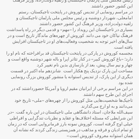
رئیس مجلس ملی پارلمان تاجیکستان و زلفیه دولت‌زاده، وزیر فرهنگ
این کشور حضور داشتند.
در مراسم رونمایی از تندیس کوروش در پایتخت تاجیکستان، رستم
امامعلی، شهردار دوشنبه و رئیس مجلس ملی پارلمان تاجیکستان و
زلفیه دولت‌زاده، وزیر فرهنگ این کشور حضور داشتند.
بسیاری در تاجیکستان این رویداد را «مهم» و قدمی دیگر در راه پاسداشت
فرهنگ نیاکان خود می دانند. کوروش از چهره‌های ماندگار تاریخ است و در
سال‌های اخیر توجه به شخصیت وفعالیت‌های او در تاجیکستان افزایش
یافته است.
مجسمه کوروش در پارکی در پایتخت تاجیکستان قد برافراخته که نام او را
دارد؛ «باغ کوروش کبیر» در کنار تئاتر اپرا و باله شهر دوشنبه واقع است و
چهار و نیم سال پیش، بعد از بازسازی بدین نام تغییر کرد.
مساحت این پارک نزدیک پنج هکتار است . شانزدهم ماه اکتبر در قسمت
دیگری از این پارک، از تندیس استوانه یا منشور کوروش بزرگ رونمایی
شده بود.
در این مراسم برخی از ایرانیان مقیم اروپا و آمریکا حضورداشتند که در
اجرای این طرح سهم داشتند.
تاجیک‌ها شخصیت‌هایی مثل کوروش را از چهره‌های «ملی» تاریخ خود
می‌دانند و به او ارج می‌گذارند.
سیف‌الله ملاجان، استاد دانشگاهی ملی تاجیکستان در این باره گفت: «در
این شرایطی که مسئله اختلاف‌ها و عقاید و نظریات تندگرايی و افراطی
خیلی اوج گرفته است، کوروش نمونه بارز فرمانروایی است که در زمان
او تمام ادیان و فرقه و مذاهب در همزیستی زندگی کردند که نشانه آن
همان استوانه معروف کوروش است.»