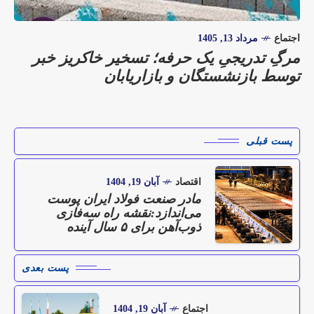
اجتماع
مرداد 13, 1405
مرگِ تدریجیِ یک حرفه؛ تسخیر خاکریز خبر
توسط بازنشستگان و بازاریابان
پست قبلی
اقتصاد
آبان 19, 1404
مادر صنعت فولاد ایران پوست
می‌اندازد:نقشه راه سه‌فازی
ذوب‌آهن برای ۵ سال آینده
پست بعدی
اجتماع
آبان 19, 1404