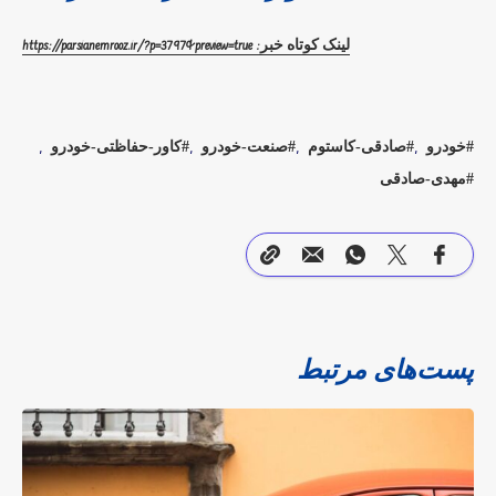
لینک کوتاه خبر: https://parsianemrooz.ir/?p=3797&preview=true
خودرو
صادقی-کاستوم
صنعت-خودرو
کاور-حفاظتی-خودرو
مهدی-صادقی
پست‌های مرتبط