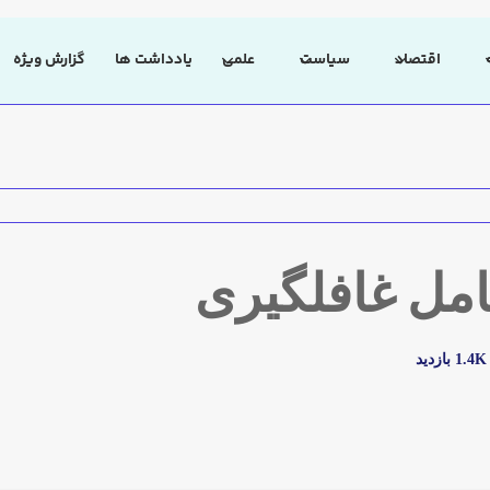
اقتصاد
سیاست
علمی
یادداشت ها
گزارش ویژه
مل غافلگیری
1.4K بازدید