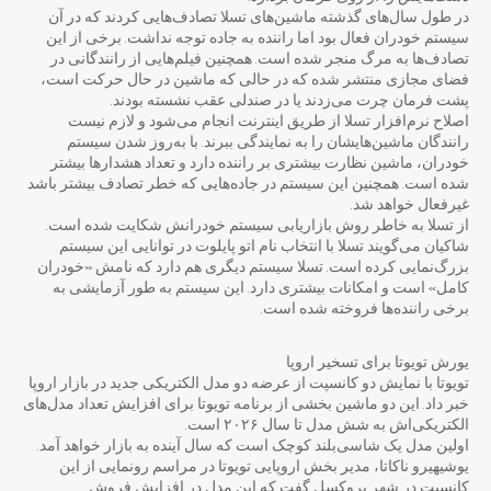
در طول سال‌های گذشته ماشین‌های تسلا تصادف‌هایی کردند که در آن
سیستم خودران فعال بود اما راننده به جاده توجه نداشت. برخی از این
تصادف‌ها به مرگ منجر شده است. همچنین فیلم‌هایی از رانندگانی در
فضای مجازی منتشر شده که در حالی که ماشین در حال حرکت است،
پشت فرمان چرت می‌زدند یا در صندلی عقب نشسته‌ بودند.
اصلاح نرم‌افزار تسلا از طریق اینترنت انجام می‌شود و لازم نیست
رانندگان ماشین‌هایشان را به نمایندگی ببرند. با به‌روز شدن سیستم
خودران، ماشین نظارت بیشتری بر راننده دارد و تعداد هشدارها بیشتر
شده است. همچنین این سیستم در جاده‌هایی که خطر تصادف بیشتر باشد
غیرفعال خواهد شد.
از تسلا به خاطر روش بازاریابی سیستم خودرانش شکایت شده‌ است.
شاکیان می‌گویند تسلا با انتخاب نام اتو پایلوت در توانایی این سیستم
بزرگ‌نمایی کرده است. تسلا سیستم دیگری هم دارد که نامش «خودران
کامل» است و امکانات بیشتری دارد. این سیستم به طور آزمایشی به
برخی راننده‌ها فروخته شده است.
یورش تویوتا برای تسخیر اروپا
تویوتا با نمایش دو کانسپت از عرضه دو مدل الکتریکی جدید در بازار اروپا
خبر داد. این دو ماشین بخشی از برنامه تویوتا برای افزایش تعداد مدل‌های
الکتریکی‌اش به شش مدل تا سال ۲۰۲۶ است.
اولین مدل یک شاسی‌بلند کوچک است که سال آینده به بازار خواهد آمد.
یوشیهیرو ناکاتا، مدیر بخش اروپایی تویوتا در مراسم رونمایی از این
کانسپت در شهر بروکسل گفت که این مدل در افزایش فروش