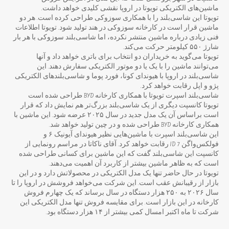
ماشین‌های الکتریکی تویوتا در اروپا نقشی کلیدی خواهد داشت.
تویوتا این شاسی‌بلند را با همکاری سوزوکی طراحی کرده است. هر دو
ماشین قرار است در کارخانه سوزوکی در هند تولید شود. تویوتا اطلاعات
فنی زیادی درباره ماشین منتشر نکرده، اما شاسی‌بلند سوزوکی با هر بار
شارژ ۵۵۰ کیلومتر حرکت می‌کند.
تویوتا می‌گوید به خریداران دو انتخاب برای باتری خواهد داد و آنها
می‌توانند ماشین را با یک یا دو موتور الکتریکی سفارش دهند. این
شاسی‌بلند در اروپا با هیوندای کونا، فورد پوما و شاسی‌بلندهای الکتریکی
پژو و اپل رقابت خواهد کرد.
شاسی‌بلند اسپرت تویوتا با همکاری کارخانه BYD طراحی شده است
تویوتا کانسپت دیگری از یک شاسی‌بلند بزرگ‌تر هم نمایش داد که قرار
است براساس آن یک مدل جدید در سال ۲۰۲۵ عرضه شود. این ماشین با
همکاری کارخانه BYD طراحی شده و در چین تولید خواهد شد.
این شاسی‌بلند اسپرت با ماشین‌هایی نظیر هیوندای آیونیک ۶ و
فولکس‌واگن ID 7 رقابت خواهد کرد. آقای ناکاتا در مراسم رونمایی از
کانسپت این شاسی‌بلند گفت که این ماشین برای کسانی طراحی شده
است که به ظاهر ماشین بیشتر از کاربرد آن اهمیت می‌دهند.
تویوتا در حال حاضر تنها یک مدل الکتریکی در محصولاتش دارد و در این
بازار از رقیبانش عقب است. این شرکت می‌خواهد فروشش در اروپا را تا
سال ۲۰۲۶ به ۲۵۰ هزار دستگاه در سال برساند که یک چهارم فروش
کارخانه در این بازار است. برای مقایسه فروش تنها مدل الکتریکی این
شرکت تا ماه اکتبر امسال کمی بیشتر از ۱۴ هزار دستگاه بود.