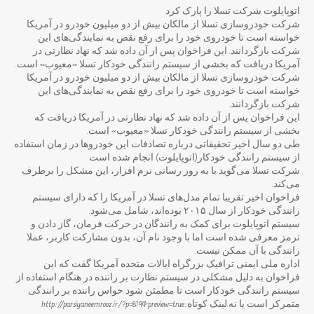
اتوپایلوت شرکت تسلا را پارک کرد
شرکت خودروسازی تسلا از مالکان بیش از دو میلیون خودرو در آمریکا
خواسته است تا خودروی خود را برای رفع نقص به نمایندگی‌های این
شرکت بازگردانند. این فراخوان پس از آن داده شد که نهاد نظارتی در
آمریکا دریافت که بخشی از سیستم رانندگی خودکار تسلا «معیوب» است.
شرکت خودروسازی تسلا از مالکان بیش از دو میلیون خودرو در آمریکا
خواسته است تا خودروی خود را برای رفع نقص به نمایندگی‌های این
شرکت بازگردانند.
این فراخوان پس از آن داده شد که نهاد نظارتی در آمریکا دریافت که
بخشی از سیستم رانندگی خودکار تسلا «معیوب» است.
طی دو سال اخیر تحقیقاتی درباره تصادفات این خودروها در زمان استفاده
از سیستم رانندگی خودکار(اتوپایلوت) انجام شده است.
شرکت تسلا می‌گوید با به روز رسانی نرم افزار، این مشکل را برطرف
می‌کند.
فراخوان اخیر تقریبا تمام مدل‌های تسلا در آمریکا را که دارای سیستم
رانندگی خودکار از سال ۲۰۱۵ بوده‌اند، شامل می‌شود.
سیستم اتوپایلوت برای کمک به رانندگان در حرکت فرمان، گاز دادن و
ترمز معرفی شده است اما با وجود نام آن، بدون مشارکت کاربر، عملا
رانندگی با آن ممکن نیست.
اداره ملی ایمنی ترافیک بزرگراه ایالات متحده آمریکا گفت که این
فراخوان به دلیل مشکلی در سیستم نظارت بر راننده در هنگام استفاده از
سیستم رانندگی خودکار است تا مطمئن شود حواس راننده بر رانندگی
متمرکز است یا نه.لینک کوتاه:http://parsiyaneemrooz.ir/?p=819&preview=true