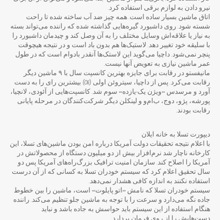
نیرو دادن به لوازم برقی استفاده کرد.
اتاق ماشین بسیار ساده است. همه چیز ضد آب ساخته شده تا راحت
شسته شود. روی داشبورد گیره‌هایی گذاشته شده که راننده می‌تواند بسته
به نیاز یا علاقه‌اش وسایل مختلف را به آن وصل کند و چیدمان داشبورد را
با سلیقه خود تغییر دهد. لاستیک‌ها هم بدون باد است و در نتیجه هیچوقت
پنچر نمی‌شود. داچیا می‌گوید این لاستک‌ها آنقدر بادوام است که در طول
عمر ماشین نیازی به تعویض آنها نیست.
مانیفستو در رقابت برای جایزه بهترین کانسپت سال با ۹ ماشین دیگر
رقابت می‌کرد. پس از داچیا، سیتروئن اولی (Oli) بیشترین رای را به دست
آورد و مرسدس «ویژن یک-یازده» سوم شد. کانسپت‌هایی از آئودی، لانچیا،
پورشه، پژو، دوج، ب‌ام‌و و لینکلن دیگر شرکت‌کنندگان در مرحله پایانی
رقابت بودند.
دیپورت تسلا به خانه ایلان
با اعلام نتیجه تحقیقات دولت آمریکا درباره امن بودن ماشین‌های تسلا،‌ این
کارخانه ناچار شد نرم‌افزار بیش از دو میلیون دستگاه از محصولاتش در
آمریکا را اصلاح کند. سازمان امنیت ترافیک بزرگ‌راه‌های آمریکا پس دو
سال تحقیق اعلام کرد که سیستم خودران تسلا به کسانی که از آن درست
استفاده نکنند به اندازه کافی هشدار نمی‌دهد.
سیستم خودران تسلا که نامش «اتو پایلوت» است، ماشین را بین خطوط
جاده نگه می‌دارد و سرعت را با توجه به ماشین جلو تنظیم می‌کند. راننده
هنگام استفاده از این سیستم باید حواسش به جاده باشد و نباید
دست‌هایش را از روی فرمان بردارد.