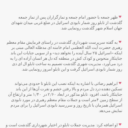
ظهر جمعه با حضور امام جمعه و نمازگزاران پس از نماز جمعه
گلدشت از تابلو روز شمار نابودی اسرائیل در ضلع غربی میدان شهدای
جهان اسلام شهر گلدشت رونمایی شد.
به گفته سرپرست شهرداری گلدشت در راستای فرمایش مقام معظم
رهبری حضرت آیت الله العظمی امام خامنه ای مدظله العالی مبنی بر
اینکه «اسرائیل ۲۵ سال آینده را نخواهد دید» و از سویی جنایات این باند
جنایتکار منحوس و کودک کش در منطقه که دل هر انسان آزاده ای را به
درد می‌آورد، مدیریت شهری گلدشت تصمیم به ساخت تابلو ال ای دی
روز شمار نابودی اسرائیل گرفت و این تابلو امروز رونمایی شد.
ابراهیم رضائی با اشاره به اینکه نصب این تابلو تا حدودی می‌تواند
تسکین دهنده درد دل مردم و بالا رفتن خشم و نفرت آن‌ها از این باند
جنایتکار باشد، افزود: تابلو مذکور در ابعاد ۲/۶۰ در ۱/۴۰ متر و ارتفاع آن
از سطح زمین ۴متر است و جملات مقام معظم رهبری در مورد نابودی
اسرائیل همزمان با تاریخ روز و سررسید نابودی اسرائیل را برای مردم
نمایش می‌دهد.
او اضافه کرد: مدیریت جملات تابلو در اختیار شهرداری گلدشت است و