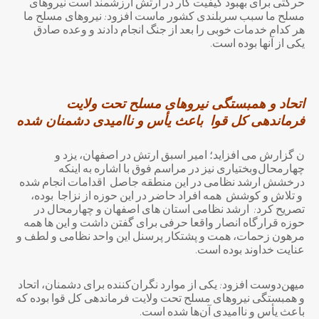
حرکتی برای بهبود کیفیت کار در ارتش ارزشمند است نیرو‌های
مسلح ما سبب سربلندی کشور ماست افزود: نیرو‌های مسلح ما
هر کدام خدمات خوبی را بعد از جنگ انجام دادند و وعده صادق
یکی از آنها بوده است.
اتحاد و همبستگی نیروهای مسلح تحت ولایت
فرماندهی کل قوا باعث یأس و ناامیدی دشمنان شده
ن گزارش می افزاید؛ امیر اسبق ارتش در اصفهان، یزد و
چهارمحال‌وبختیاری نیز در مراسم فوق با اشاره به اینکه
درخشش ارشد نظامی در این منطقه جاصل اقدامات انجام شده
و تلاش و کوشش همه افراد حاضر در این حوزه از نزاجا بوده،
تصریح کرد: ارشد نظامی استان های اصفهان و چهارمحال در
حوزه قرارگاه انصار واقعا حرفی برای گفتن داشت و این ها همه
مرهون زحمات، همت و پشتکار پرسنل این واحد نظامی و لطف و
عنایت خداوند بوده است.
میهن‌دوست افزود: یکی از موارد نگران‌کننده برای دشمنان، اتحاد
و همبستگی نیروهای مسلح تحت ولایت فرماندهی کل قوا بوده که
باعث یأس و ناامیدی آن‌ها شده است.