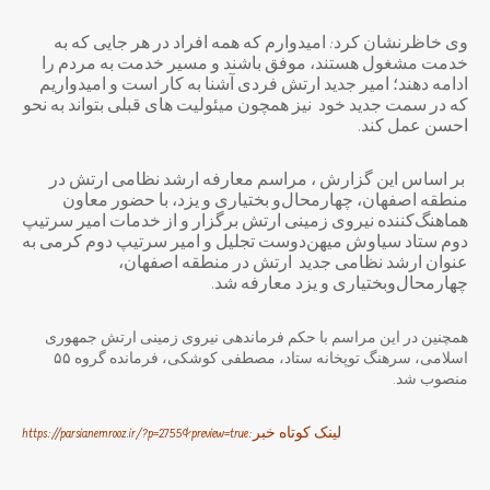
وی خاظرنشان کرد: امیدوارم که همه افراد در هر جایی که به
خدمت مشغول هستند، موفق باشند و مسیر خدمت به مردم را
ادامه دهند؛ امیر جدید ارتش فردی آشنا به کار است و امیدواریم
که در سمت جدید خود نیز همچون میئولیت های قبلی بتواند به نحو
احسن عمل کند.
بر اساس این گزارش ، مراسم معارفه ارشد نظامی ارتش در
منطقه اصفهان، چهارمحال‌و بختیاری و یزد، با حضور معاون
هماهنگ‌کننده نیروی زمینی ارتش برگزار و از خدمات امیر سرتیپ
دوم ستاد سیاوش میهن‌دوست تجلیل و امیر سرتیپ دوم کرمی به
عنوان ارشد نظامی جدید ارتش در منطقه اصفهان،
چهارمحال‌وبختیاری و یزد معارفه شد.
همچنین در این مراسم با حکم فرماندهی نیروی زمینی ارتش جمهوری
اسلامی، سرهنگ توپخانه ستاد، مصطفی کوشکی، فرمانده گروه ۵۵
منصوب شد.
لینک کوتاه خبر:https://parsianemrooz.ir/?p=2755&preview=true