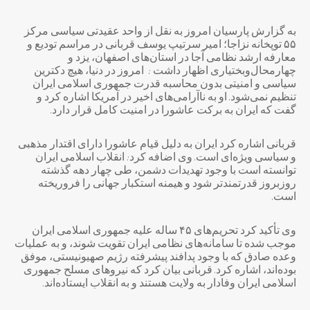
به گزارش پارسیان امروز به نقل از واحد عقیدتی سیاسی مرکز
۵۵ توپخانه نزاجا؛ امیر سرتیپ یوسف قربانی در مراسم تودیع و
معارفه ارشد نظامی آجا در استان‌های اصفهان، یزد و
چهارمحال‌وبختیاری اظهار داشت : امروز در دنیا، هیچ دکترین
سیاسی و امنیتی بدون محاسبه قدرت جمهوری اسلامی ایران
تنظیم نمی‌شود. او به ناآرامی‌های اخیر در آمریکا اشاره کرد و
گفت که ایران به برکت عاشورا در امنیت کامل قرار دارد.
قربانی اشاره کرد ایران به دلیل قیام عاشورا دارای اقتدار مذهبی
و سیاسی ویژه‌ای است. وی اضافه کرد: انقلاب اسلامی ایران
توانسته است با وجود تهدیدات دشمن، طی چهار دهه گذشته
روزبروز قدرتمندتر شود و هیمنه استکبار جهانی را فروریخته
است.
وی تأکید کرد تحریم‌های ۴۵ ساله علیه جمهوری اسلامی ایران
موجب شده تا سامانه‌های نظامی ایران تقویت شوند، و به عملیات
وعده صادق که با وجود پدافند پیشرفته رژیم صهیونیستی، موفق
بوده‌اند، اشاره کرد. قربانی بیان کرد که نیروهای مسلح جمهوری
اسلامی ایران وفادار به ولایت هستند و به انقلاب ایستاده‌اند.