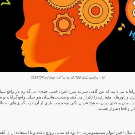
CREATOR: gd-jpeg v1.0 (using IJG JPEG v62), quality = 90
راه‌اند می‌دانند که من گاهی سر به سر «افراد خیلی‌ جدی» می‌گذارم. در واقع 
 و باورهای متعارف را تکرار می‌کنند و صحبت‌هایشان هم خیلی واقع‌گرایانه و س
سیدن و جدی بودن به هیچ عنوان یکی نبوده و بسیاری از آن جهت‌گیری‌های به ظاهر
ل واقعا دشوار هستند.
سال اخیر «بولز-سیمپسونیزمی»
بود که مدتی رواج یافت و با استفاده از آن گ
۱