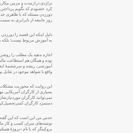
تراژدی درازمدت و مزمن بیکاری 
کرد. خشنودم که بگویم پرداختن 
دورزدن مسئله که با ظاهری جدی
روز جامعه از نابرابری به سم
دلیل اینکه این قضیه را دورزدن
به آموزش مربوط نیست؛ بلکه 
اجازه بدهید یک مطلب را روشن
بوده و همگان هم استطاعت مالی 
آموزشی، ریشه و سرچشمۀ ایجاد ک
واقع با شواهد موجود در تقابل 
این روایت که محوریت مشکلات را
بسیاری از کارگران آمریکایی مها
نمی‌توانند کارگران موردنیازشان
دستمزد کارگران کمترتحصیل‌کرده،
حدس من این است که این گفته‌ها 
بروکینگز که با نام «پروژۀ همیل