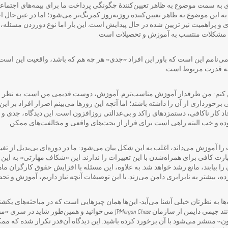
به سمت موضوع به ظاهر تعیین‌کنندۀ چگونگی پرداخت ما برای بیمه‌های‌ اجتماعی 
به این موضوع به‌ ظاهر تعیین‌کننده روزبه‌روز کمرنگ‌تر می‌شود؛ اما در عین‌ح
 و پراهمیت نیز تزیین شده در حال پیدایش است. این بار اما نوع دورزدن مسئله
ت مشکلات منتسب به آموزش و تحصیلات است.
 می‌نامم این است که باور این افراد «جدی» هر چه هم که باشد، واقعیت این است
به قدرت مربوط است.
 کنم: من طرفدار آموزش مناسب‌ترم. آموزش، دوست قدیمی من است. به نظر 
برخورداری از آن را داشته باشند؛ اما آنچه این روزها می‌بینم اصرار افراد بر
ار ناکافی، دستمزدهای راکد و بی‌عدالتی روزافزون است. این دیدگاه، جدی و ف
بوده و خب البته راهی است برای فرار از بحث‌های واقعی و مخالفت‌های ممکن.
 آموزش می‌داند، اغلب به این شکل بیان می‌شود: ما در دوره‌ای بی‌بدیل از تغی
رت کافی برای همراه‌شدن با این تغییرات را ندارند. این «شکاف مهارتی» به این
 را بیابند، مانع رشد خواهد شد. به علاوه، این مسئله با افزایش حقوق کارگران ماه
 بیشتر به نابرابری دامن می‌زند. با این توصیفات آنچه نیاز داریم، آموزش و تحص
به نظرتان خیلی آشنا می‌آید- این‌ها همان چیزهایی است که در مباحثه‌های یکشنب
نوشته‌های سران کسب و کار مانند جیمی دایمن از سازمان JPMorgan Chase می‌خوا
تون» منتشر می‌شود با آن برخورد کرده باشید. این دیدگاه آن‌قدر تکرار شده که 