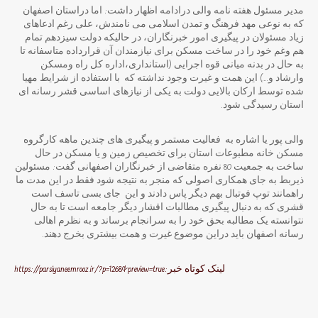
مدیر مسئول هفته نامه والی درادامه اظهار داشت: اما دراستان اصفهان
که به نوعی مهد فرهنگ و تمدن اسلامی می نامندش، علی رغم ادعاهای
زیاد مسئولان در پیگیری امور خبرنگاران، در حالیکه دولت سیزدهم تمام
هم وغم خود را در ساخت مسکن برای نیازمندان آن قرارداده متاسفانه تا
به حال در بدنه میانی قوه اجرایی (استانداری،اداره کل راه ومسکن
وارشاد و….) این همت و غیرت وجود نداشته که با استفاده از شرایط مهیا
شده توسط ارکان بالایی دولت به یکی از نیازهای اساسی قشر رسانه ای
استان رسیدگی شود.
والی پور یا اشاره به فعالیت مستمر و پیگیری های چندین ماهه کارگروه
مسکن خانه مطبوعات استان برای تخصیص زمین و یا مسکن در حال
ساخت به جمعیت 80 نفره متقاضی از خبرنگاران اصفهانی گفت: مسئولین
ذیربط به جای همکاری اصولی که منجر به نتیجه شود فقط در این مدت ما
راهمانند توپ فوتبال بهم دیگر پاس دادند و این جای بسی تاسف است
قشری که به دنبال پیگیری مطالبات اقشار دیگر جامعه است تا به حال
نتوانسته یک مطالبه بحق خود را به سرانجام برساند و به نظرم اهالی
رسانه اصفهان باید دراین موضوع غیرت و همت بیشتری بخرج دهند.
لینک کوتاه خبر:https://parsiyaneemrooz.ir/?p=1268&preview=true