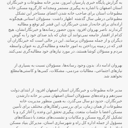
به گزارش پایگاه خبری پارسیان امروز، مدیر خانه مطبوعات و خبرنگاران
استان اصفهان با اشاره به پیگیری مستمر ومجدانه کارگروه مسکن خانه
مطبوعات استان برای صاحب خانه شدن اعضای مستاجر این تشکل
مطبوعاتی درطی سال گذشته اظهار داشت: مسؤولان استانی هیچگونه
اراده‌ای برای خانه‌دار شدن خبرنگاران، این قشر کم توقع و مطالبه
گرندارند. ناصر بهروان افزود: بدون حضور رسانه‌ها و خبرنگارانشان، هیچ
کدام از اقشار جامعه نمی‌توانند آن چنان که باید صدای خود را به گوش
دیگران و از جمله مسؤولان برسانند، این در حالی است که خبرنگاران آن
قدر که در زمینه پرداختن به امور جامعه و مطالبه‌گری به عنوان واسطه
مردم و مسؤلان کوشا هستند، در مورد نیازهای خود مطالبه‌گری نمی‌کنند.
بهروان ادامه داد: بدون وجود رسانه‌ها، مسؤولان نسبت به بسیاری از
نیازهای اجتماعی، مطالبات مردمی، مشکلات، کمی‌ها و کاستی‌هامطلع
نخواهند شد.
مدیر خانه مطبوعات و خبرنگاران استان اصفهان افزود: از ابتدای دولت
سیزدهم و وعده‌های مسؤولان استان اصفهان مبنی بر خانه دارشدن
خبرنگاران، حدود دو سال می‌گذرد، به همین منظور مدیریت خانه
مطبوعات از همان زمان، برای بررسی راهکارهای مختلف برای تأمین
مسکن اعضا با جلسات متعدد، پیگیری تحقق این وعده را آغاز کرد و با
تشکیل کارگروه مسکن و مکاتبات و نشست‌های متعدد با دستگاه‌های
مسؤول از جمله اداره کل راه و شهرسازی استان، مدیرکل بنیاد مسکن