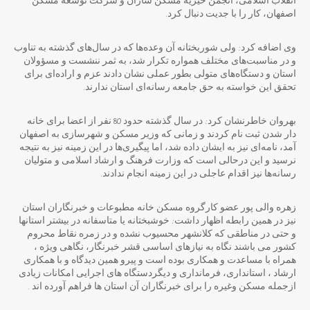
انقلاب اسلامی، انجمن خیریه مسکن سازان و شرکت توسعه مسکن
اصفهان، کار را با جدیت دنبال کرد.
وی اضافه کرد: ولی شوربختانه آن وعده‌ها که در سال‌های گذشته به تناوب
و در مناسبت‌های مختلف همواره تکرار شد، به ثمر ننشست و مسؤولان
استان و دستگاه‌های متولی بطور عملی نشان دادند عزم و اراده‌ای برای
تحقق این خواسته به حق جامعه رسانه‌ای استان ندارند.
بهروان خاطرنشان کرد: در سال گذشته حدود 80 نفر از اعضا برای خانه
دار شدن ثبت نام کردند و زمانی که وزیر مسکن و شهرسازی به اصفهان
آمد، نامه‌ای نیز به ایشان داده شد، اما پیگیری‌ها در این زمینه نیز به نتیجه
نرسید و این درحالی است که وزارت فرهنگ و ارشاد اسلامی و متولیان
رسانه‌ها نیز اقدام عاجلی در این زمینه انجام ندادند.
زهره والی پور عضو کارگروه مسکن خانه مطبوعات و خبرنگاران استان
نیز در همین رابطه اظهار داشت: خوشبختانه یا متاسفانه در بیشتر استانها
و حتی در مناطقی که کلانشهر محسیوب نشده و در زمره نقاط محروم
کشور می باشند نگاه به نیازهای اساسی قشر خبرنگار، نگاهی ویژه ،
همراه با مساعدت و همکاری بوده است و پیرو همین دیدگاه و با همکاری
ارشاد ، استانداری، فرمانداری و دیگردستگاه های اجرایی امکانات زیادی
ازجمله مسکن وغیره را برای خبرنگاران آن استان ها فراهم آورده اند .