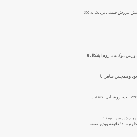
این عینک هوشمند هم اکنون از طریق پلتفرم سرمایه‌گذاری جمعی شیائومی برای پیش فروش عرضه شده و در پیش فروش قیمتی نزدیک به 370
وربین دوگانه با
زوم اپتیکال 5
حافظه داخلی همراهی می‌شود و همچنین ظاهرا با
شیائومی برای این محصول به سراغ نمایشگرهای سونی رفته که پنل OLED مبتنی بر سیلیکون با حداکثر روشنایی 3000 نیت، روشنایی 1800 نیت
با قابلیت ترکیب پیکسل Quad Bayer به همراه دوربین ثانویه 8
مگاپیکسلی تله‌فوتو پریسکوپی با امکان زوم اپتیکال 5 برابری و لرزشگیر اپتیکال است. این عینک می‌تواند بطور مداوم تا 100 دقیقه ویدیو ضبط