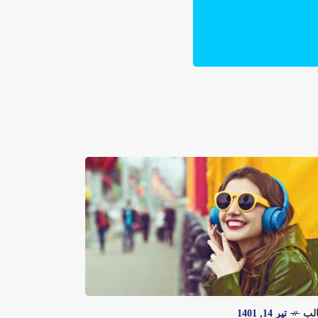
لب
تیر 14, 1401