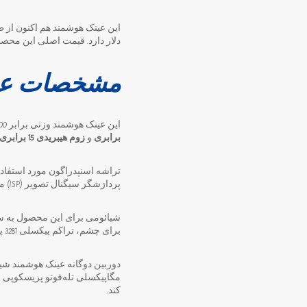
دلار دارد. قیمت اصلی این محص
مشخصات عین
این عینک هوشمند وزنی برابر 100 گرم دارد، از تراشه اختصاصی مبتنی بر
برابری
و
زوم هیبریدی 15 برابری
پردازشگر سیگنال تصویر (ISP) مستقل هم روبه‌رو هستیم.
برای چشم، تراکم پیکسلی 3281 پیکسل در هر اینچ و همچنین تاییدیه TUV سطح نور آبی است.
دوربین دوگانه عینک هوشمند ش
کند.