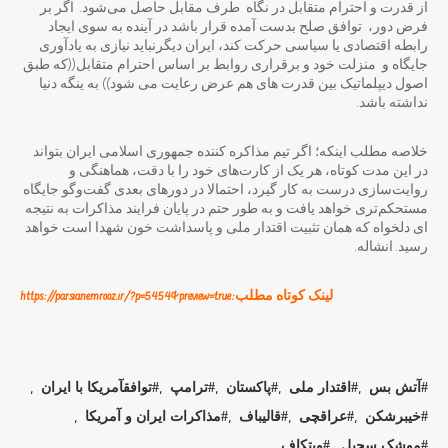
از قدرت و احترام متقابل در نگاه طرف مقابل حاصل می‌شود. اگر بر
فرض دور، توافق صلح بدست آمده قرار باشد در آینده به سوی ایجاد
رابطه اقتصادی یا سیاسی حرکت کند، ایران دیگرنباید نیازی به یادآوری
جایگاه و منزلت خود و برقراری روابط بر اساس احترام متقابل((که طبق
اصول دیپلماتیک بین قدرت های هم عرض رعایت می شود)) به ینگه دنیا
نداشته باشد.
خلاصه مطلب اینکه؛ اگر تیم مذاکره کننده جمهوری اسلامی ایران بتواند
در این مدت کوتاه، هر یک از کارت‌های خود را با دقت، هماهنگی و
روایت‌سازی درست به کار گیرد، احتمالا در دورهای بعدی گفت‌وگو جایگاه
مستحکم‌تری خواهد یافت و به طور حتم در پایان فرایند مذاکرات به نتیجه
ای دلخواه که همان تثبیت اقتدار ملی و پاسداشت خون شهدا است خواهد
رسید. انشاله.
لینک کوتاه مطلب:https://parsianemrooz.ir/?p=5454&preview=true
آتش بس
اقتدار ملی
پاکستان
ترامپ
توافقآمریکا با ایران
خیبرشکن
عراقچی
قالیباف
مذاکرات ایران و آمریکا
موشک سجیل
ویتکاف