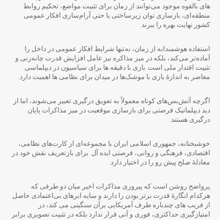
های بالقوه موجود می‌توانند از زمان برای تثبیت مواضع، تحکیم روابط
منطقه‌ای، بازسازی توان زیرساختی یا حتی آرام‌سازی افکار عمومی
کشور نهایت بهره را ببرند.
استفاده هوشمندانه از زمان، نه‌تنها شرایط افکار عمومی در داخل را
آماده‌تر می‌کند، بلکه در میز مذاکره نیز عامل افزایش قدرت چانه‌زنی و
تثبیت اقتدار ملی است. بازی با دقیقه ها برای سیاسیون در دیپلماسی
معاصر به اندازهٔ بازی با موشک‌ها در میدان برای نظامی ها اهمیت دارد.
اگرچه آتش‌بس‌های کوتاه معمولاً به تعویق درگیری تعبیر می‌شوند، اما از
دید دیپلماتیک فرصتی برای بازسازی موقعیت در میز مذاکرات پایان
درگیری هستند.
خوشبختانه، جمهوری اسلامی ایران با مجموعه‌ای از کارت‌های نظامی،
اقتصادی، فرهنگی و روانی، فرصتی ایده آل برای بازتعریف نقش خود در
معادلهٔ صلح پیش رو را در اختیار دارد.
پرواضح روشن است که پیروزی مذاکرات اخیر میان دو طرفی که
هرکدام انگارۀ قدرت برتر بودن را دارند و سایه ابرهای بی‌اعتمادی حاصل
از فریب های چندباره طرف آمریکایی برآن سنگینی می کند، در
امتیازگیری حداکثری، فوری و آنی قرار ندارد بلکه در تثبیت تصویری برابر