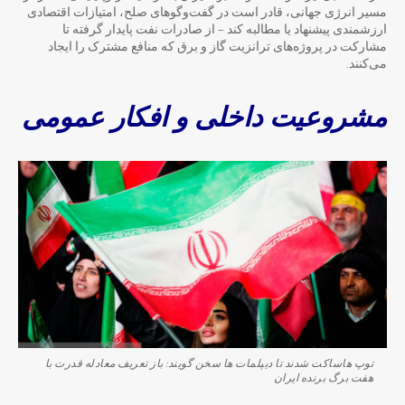
مسیر انرژی جهانی، قادر است در گفت‌وگوهای صلح، امتیازات اقتصادی
ارزشمندی پیشنهاد یا مطالبه کند — از صادرات نفت پایدار گرفته تا
مشارکت در پروژه‌های ترانزیت گاز و برق که منافع مشترک را ایجاد
می‌کنند.
مشروعیت داخلی و افکار عمومی
توپ هاساکت شدند تا دیپلمات ها سخن گویند: باز تعریف معادله قدرت با
هفت برگ برنده ایران