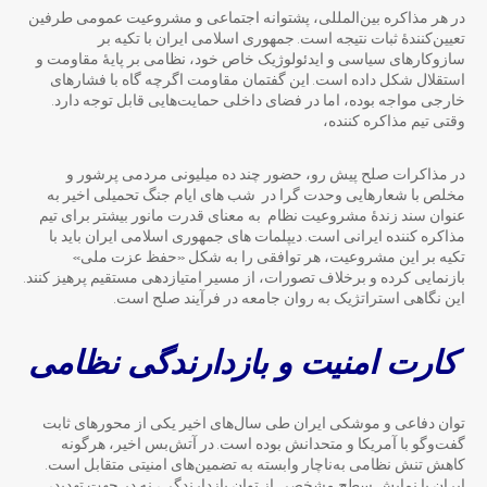
در هر مذاکره بین‌المللی، پشتوانه اجتماعی و مشروعیت عمومی طرفین
تعیین‌کنندهٔ ثبات نتیجه است. جمهوری اسلامی ایران با تکیه بر
سازوکارهای سیاسی و ایدئولوژیک خاص خود، نظامی بر پایهٔ مقاومت و
استقلال شکل داده است. این گفتمان مقاومت اگرچه گاه با فشارهای
خارجی مواجه بوده، اما در فضای داخلی حمایت‌هایی قابل توجه دارد.
وقتی تیم مذاکره کننده،
در مذاکرات صلح پیش رو، حضور چند ده میلیونی مردمی پرشور و
مخلص با شعارهایی وحدت گرا در شب های ایام جنگ تحمیلی اخیر به
عنوان سند زندۀ مشروعیت نظام به معنای قدرت مانور بیشتر برای تیم
مذاکره کننده ایرانی است. دیپلمات های جمهوری اسلامی ایران باید با
تکیه بر این مشروعیت، هر توافقی را به شکل «حفظ عزت ملی»
بازنمایی کرده و برخلاف تصورات، از مسیر امتیازدهی مستقیم پرهیز کنند.
این نگاهی استراتژیک به روان جامعه در فرآیند صلح است.
کارت امنیت و بازدارندگی نظامی
توان دفاعی و موشکی ایران طی سال‌های اخیر یکی از محورهای ثابت
گفت‌وگو با آمریکا و متحدانش بوده است. در آتش‌بس اخیر، هرگونه
کاهش تنش نظامی به‌ناچار وابسته به تضمین‌های امنیتی متقابل است.