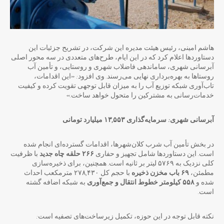
هاشم امینی، رئیس هیئت مدیره این شرکت، در تشریح جزئیات این
دستاوردها اعلام کرد که در این ایام، طرح‌های متعددی در سه محور اصلی
آبرسانی شهری، ساماندهی فاضلاب شهری و روستایی، و تأمین آب
روستاها به بهره‌برداری نهایی می‌رسند. وی افزود: «این اقدامات،
تاب‌آوری شبکه توزیع آب را به میزان قابل توجهی تقویت کرده و کیفیت
خدمات‌رسانی به مشترکین را متحول خواهد ساخت.»
آبرسانی شهری: سرمایه‌گذاری ۱۳,۵۵۳ میلیارد تومانی
در بخش تأمین آب شرب کلان‌شهرها، اقدامات گسترده‌ای انجام شده
است. این دستاوردها شامل تجهیز و حفاری
۲۶۶ حلقه چاه جدید
با ظرفیت
کلی نزدیک به ۵۷۶۹ لیتر بر ثانیه است. همچنین، برای ذخیره‌سازی
مطمئن،
۶۹ باب مخزن ذخیره
با حجم کل ۲۷۸,۴۳۰ مترمکعب احداث
شده و
۵۵۸ کیلومتر خطوط انتقال و جمع‌آوری
به شبکه اضافه گشته
است.
نکته قابل توجه در این حوزه، تکمیل زیرساخت‌های تصفیه است: