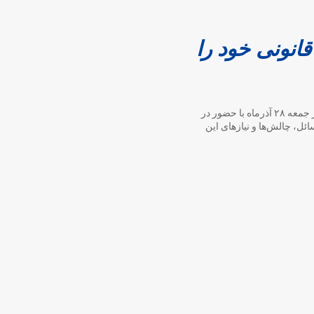
انونی خود را
دکتر علی نیکزاد، نایب‌رئیس اول مجلس شورای اسلامی، به همراه دکتر مهدی جمالی‌نژاد استاندار اصفهان، روز جمعه ۲۸ آذرماه با حضور در
ل، چالش‌ها و نیازهای این