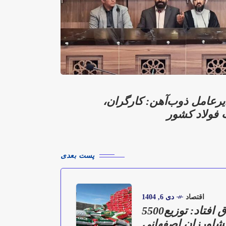
یرعامل ذوب‌آهن: کارگران،
 فولاد کشور
پست بعدی
اقتصاد
دی 6, 1404
در آذر ‌ماه 1404 اتفاق افتاد: توزیع5500
 کشاورزان اصفهانی