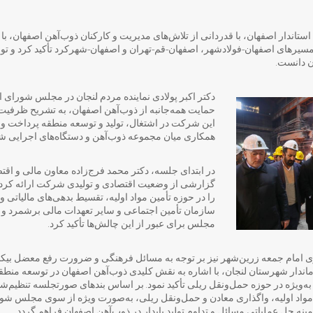
استاندار اصفهان، با قدردانی از تلاش‌های مدیریت و کارکنان ذوب‌آهن اصفهان، با ا
مسیرهای اصفهان–فولادشهر، اصفهان–قم–تهران و اصفهان–شهرکرد تأکید کرد و تو
ن دانست.
دکتر اکبر پولادی نماینده مردم لنجان در مجلس شورای اسل
حمایت همه‌جانبه از ذوب‌آهن اصفهان، به تشریح ظرفی
این شرکت در اشتغال، تولید و توسعه منطقه پرداخت و خ
همکاری میان مجموعه ذوب‌آهن و دستگاه‌های اجرایی شد
در ابتدای جلسه، دکتر محمد فرج‌زاده معاون مالی و اق
گزارشی از وضعیت اقتصادی و تولیدی شرکت ارائه کرد و
را در حوزه تأمین مواد اولیه، تقسیط بدهی‌های مالیاتی
سازمان تأمین اجتماعی و سایر تعهدات مالی برشمرد و 
مجلس برای عبور از این چالش‌ها تأکید کرد.
 امام جمعه زرین‌شهر نیز بر توجه به مسائل فرهنگی و ضرورت رفع معضل بیکار
ندار شهرستان لنجان، با اشاره به نقش کلیدی ذوب‌آهن اصفهان در توسعه منطقه
ه‌ویژه در حوزه حمل‌ونقل ریلی تأکید نمود. بر اساس بندهای صورتجلسه تنظیم‌ش
اد اولیه، واگذاری معادن و حمل‌ونقل ریلی، به‌صورت ویژه از سوی مجلس شور
ینه حل عملیاتی مسائل و تداوم تولید پایدار در ذوب‌آهن اصفهان فراهم گردد.