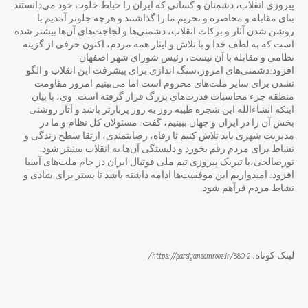
پیروزی انقلاب، دشمنان و کسانی که ایران را حیاط خلوت خود می‌دانستند
بنای مقابله و محاصره و تحریم ما را گذاشتند و هرچه جلوتر آمدیم با
روشن شدن آثار و برکات انقلاب، دشمنی‌ها و لجاجت‌های آن‌ها بیشتر شده
است که به لطف خدا و با تلاش و ایثار همه مردم، اکنون حرفی از گزینه
نظامی و مقابله با آن نیست، رئیس شورای شهر اصفهان
افزود:دشمنی‌های امروز،سنگ اندازی برای پیشرفت این انقلاب و الگو
نشدن برای سایر ملت‌های محروم است اما می‌بینیم امروز مقاومت
منطقه جزء محاسبات قدرت‌های بزرگ قرار گرفته است. وی، با بیان
اینکه انشاءالله این شجره طیبه روز به روز پربارتر باشد و آثار روشنی
بخش آن را در ایران و جهان ببینیم، گفت: مسئولان کل نظام و ما در
مدیریت شهری باید تلاش کنیم تا رفاه، رضایتمندی، ارتقا سطح زندگی و
نشاط برای مردم رقم بخورد و دلبستگی آن‌ها به انقلاب بیشتر شود.
نورصالحی،با تبریک پیروزی تیم ملی فوتبال ایران در جام ملت‌های آسیا
افزود: امیدواریم این موفقیت‌ها ادامه داشته باشد تا بستر برای شادی و
نشاط مردم فرآهم شود.
لینک کوتاه: https://parsiyaneemrooz.ir/880-2/