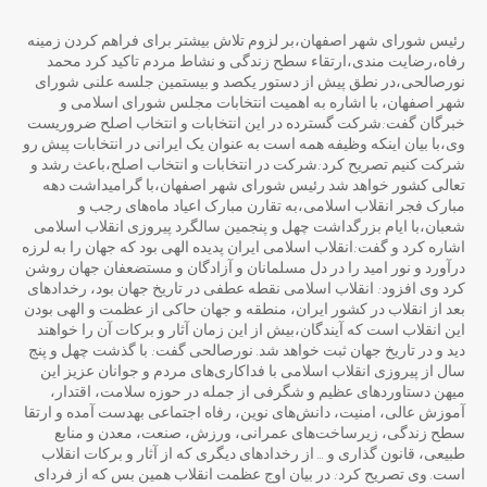
رئیس شورای شهر اصفهان،بر لزوم تلاش بیشتر برای فراهم کردن زمینه
رفاه،رضایت مندی،ارتقاء سطح زندگی و نشاط مردم تاکید کرد محمد
نورصالحی،در نطق پیش از دستور یکصد و بیستمین جلسه علنی شورای
شهر اصفهان، با اشاره به اهمیت انتخابات مجلس شورای اسلامی و
خبرگان گفت:شرکت گسترده در این انتخابات و انتخاب اصلح ضروريست
وی،با بیان اینکه وظیفه همه است به عنوان یک ایرانی در انتخابات پیش رو
شرکت کنیم تصریح کرد:شرکت در انتخابات و انتخاب اصلح،باعث رشد و
تعالی کشور خواهد شد رئیس شورای شهر اصفهان،با گرامیداشت دهه
مبارک فجر انقلاب اسلامی،به تقارن مبارک اعیاد ماه‌های رجب و
شعبان،با ایام بزرگداشت چهل و پنجمین سالگرد پیروزی انقلاب اسلامی
اشاره کرد و گفت:انقلاب اسلامی ایران پدیده الهی بود که جهان را به لرزه
درآورد و نور امید را در دل مسلمانان و آزادگان و مستضعفان جهان روشن
کرد وی افزود: انقلاب اسلامی نقطه عطفی در تاریخ جهان بود، رخدادهای
بعد از انقلاب در کشور ایران، منطقه و جهان حاکی از عظمت و الهی بودن
این انقلاب است که آیندگان،بیش از این زمان آثار و برکات آن را خواهند
دید و در تاریخ جهان ثبت خواهد شد. نورصالحی گفت: با گذشت چهل و پنج
سال از پیروزی انقلاب اسلامی با فداکاری‌های مردم و جوانان عزیز این
میهن دستاوردهای عظیم و شگرفی از جمله در حوزه سلامت، اقتدار،
آموزش عالی، امنیت، دانش‌های نوین، رفاه اجتماعی بهدست آمده و ارتقا
سطح زندگی، زیرساخت‌های عمرانی، ورزش، صنعت، معدن و منابع
طبیعی، قانون گذاری و … از رخدادهای دیگری که از آثار و برکات انقلاب
است. وی تصریح کرد: در بیان اوج عظمت انقلاب همین بس که از فردای