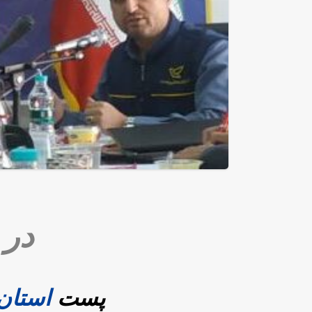
در 
پست
استان 