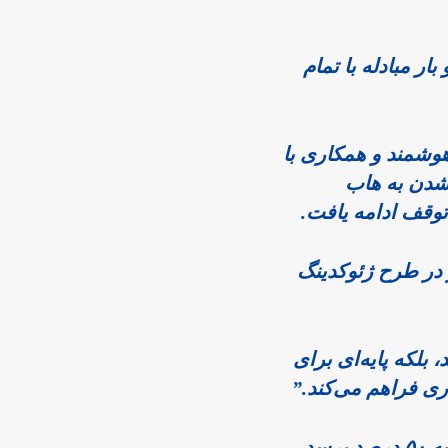
ر مبادله با تمام
هوشمند و همکاری با
عال، آماده تبدیل شدن به هاب
یکی از برجسته‌ترین دستاوردها که باقری به آن اشاره کرد، پیشرفت چشمگیر در طرح ژئوکدینگ 
باقری توضیح داد: “ژئوکدینگ نه تنها خطاهای آدرس‌دهی را به حداقل می‌رساند، بلکه پایه‌ای برای 
او پیش‌بینی کرد که تا پایان سال جاری، پوشش ژئوکدینگ در مناطق روستایی به ۵۰ درصد برسد، 