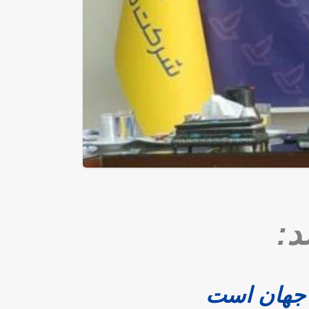
د:
 جهان است