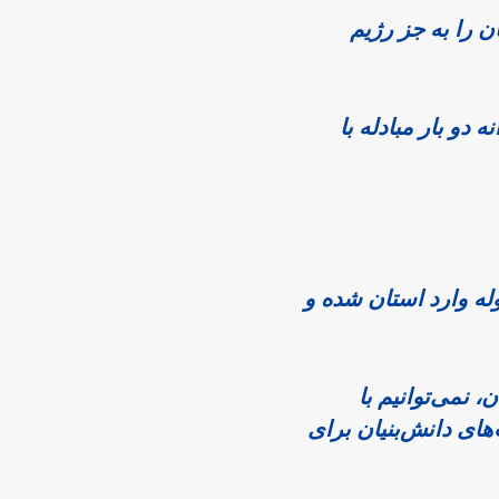
او تأکید کرد: “اصفهان به عنوان هاب پستی مرکزی کشور، مبادلات با تمام جهان را به جز رژیم 
این استان اکنون قطب اصلی مبادلات شمال-جنوب و شرق-غرب است و روزانه دو بار مبادله با 
 بر اساس گزارش‌ها، از مهر ۱۴۰۳ تا ابتدای مهر ۱۴۰۴، حدود ۹.۵ میلیون مرسوله وارد استان شده و 
“هوشمندسازی از لحظه قبول مرسوله تا تحویل نهایی، اولویت ماست. بدون آن، نمی‌توانیم با 
غول‌های جهانی رقابت کنیم،” این جمله را باقری گفت، و به همکاری با شرکت‌های دانش‌بنیان برای 