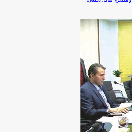
 و همفکری تمامی ذینفعان،