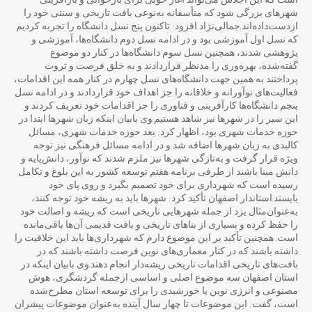
است که این اجلاس می‌تواند آغاز خوبی برای بازخوانی و بازآفرینی
شهرهای بزرگی شود که متأسفانه به‌نوعی بافت تاریخی و سنتی خود را
ازدست‌داده‌اند.جمالی‌نژاد افزود: تاکنون پنج نسل دانشگاه را تجربه کردیم
که نسل اول آموزشی بود و در ادامه نسل دوم دانشگاه‌ها، آموزشی و
پژوهشی شدند، همچنین نسل سوم دانشگاه‌ها در کنار دو موضوع
گفته‌شده، بهره‌وری را مدنظر قراردادند و به خلق فرصت و ثروت
پرداختند به همین جهت دانشگاه‌های نسل چهارم در کنار همه این اقدامات،
فعالیت‌های نوآورانه و خلاقانه را جز اهداف خود قراردادند و در ادامه نسل
پنجم دانشگاه‌ها کارآفرینی و فناوری را جز اقدامات خود تعریف کردند و
این سیر را در شهرها نیز شاهد هستیم.وی بابیان اینکه زبان شهرها ابتدا در
حوزه خدمات شهری بود، اظهار کرد: بعد حوزه خدمات شهری، مسائل
کالبدی به زبان شهرها اضافه شد و در ادامه مسائل فرهنگی نیز توجه
ویژه قرار گرفت و به‌تازگی شهرها نیز ملزم شدند که نوآور، دانش‌پایه و
دانش مبنا باشند از طرفی برنامه هفتم توسعه کشور به این بلوغ و تکامل
رسیده است که شهرداری برای خود تصمیم بگیرد و روی پای خود
بایستد.استاندار اصفهان تأکید کرد: شهرها باید به ریشه خود توجه کنند،
به‌عنوان‌مثال یزد از جمله شهرهایی تاریخی است که ریشه و اصالت خود
را حفظ کرده و بسیاری از بناهای تاریخی و بافت قدیمی آن‌ها باقی‌مانده
است. همچنین تأکید بر این موضوع دارم که شهرداری‌ها باید این خلاقیت را
داشته باشند که در کنار معماری‌های نوین فرصت داشته باشند که در
بافت‌های تاریخی اقدامات تاریخی ریشه‌دار انجام دهند.وی بابیان اینکه در
استان اصفهان سه موضوع اصلی و اساسی ازجمله گردشگری، هوش
مصنوعی و انرژی نوین یا خورشیدی را برای توسعه استان مطرح‌شده
است، گفت: این موضوعات تا چهار سال آینده به‌عنوان موضوعات پیشران