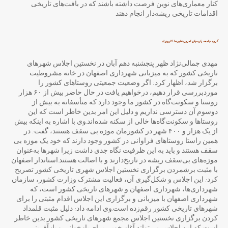
کنار معماری‌های نوین فرصت داشته باشند که در بافت‌های تاریخی
اقدامات تاریخی ریشه‌دار انجام دهند
گروه جامعه پارسیان امروز-علیرضا کاروی//
مهدی جمالی‌نژاد ظهر پنجشنبه دهم آبان در نخستین اجلاس شهرهای
تاریخی کشور که به میزبانی شهرداری اصفهان در خانه مشروطیت
برگزار شد، اظهار کرد: اگر وضعیت جمعیتی روستاهای کشور را
موردبررسی قرار دهیم، درخواهیم یافت در حال حاضر بیش از ۶۰ هزار
روستا و سکونت‌گاه در کشور ما وجود دارد که متأسفانه به بیش از
دوسوم آن دسترسی نداریم و دلیل این امر بدین خاطر است که این
روستاها و سکونت‌گاه‌ها خالی از سکنه شده‌اند.وی با اشاره به اینکه بیش
از یک هزار و ۴۰۰ شهر در کشورمان موزه بی سقف هستند، گفت: در
همین راستا روستاهای فراوانی در کشور وجود دارند که خود یک موزه بی
سقف هستند و باید به این ظرفیت نگاه جدی داشت زیرا شهرها به‌عنوان
موزه‌های بی‌سقف ریشه در تاریخ‌دارند و با اصالت هستند.استاندار اصفهان
با مثبت برشمردن برگزاری نخستین اجلاس شهری تاریخی کشور تصریح
کرد: این اجلاس و شکل‌گیری آن، فعالیت مشترک وزارت کشور، سازمان
شهرداری‌ها، شهرداری اصفهان و شهرهای تاریخی کشور است، که
شهرداری اصفهان با میزبانی و برگزاری این اجلاس اقدام مثبتی را برای
شهرهای تاریخی کشور رقم‌زده است.وی ادامه داد: دلیل مثبت قلمداد
کردن برگزاری نخستین اجلاس مجمع شهرهای تاریخی کشور بدین خاطر