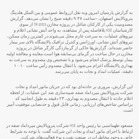
به گزارش پارسیان امروز وبه نقل ازروابط عمومی و بین الملل هلدینگ
پتروپالایش اصفهان، «ساعت ۹:۴۷ دقیقه صبح را نشان می‌دهد، گزارش
مصدومیت یکی از کارکنان شاغل در پروژه مخازن TK-20123 از سوی
کارشناسان HSE بلافاصله پس از مشاهده، به واحد آتش نشانی اعلام و
نیروهای عملیات، به سرعت عازم محل می‌شوند.در کمترین زمان ممکن،
نیروهای آتش نشانی، اورژانس و کنترل ترافیک پالایشگاه بالای سر بیمار
حاضر شده‌اند، گزارش‌ها حاکی از گرمازدگی کارگر شاغل در پروژه
مخازن در حال ساخت در گرمای بی‌سابقه هوا است.معاینه و معالجه اولیه
بیمار توسط پزشک انجام می‌شود و با تشخیص وی مصدوم به سرعت به
بهداری پالایشگاه اعزام می‌شود. با انتقال مصدوم رأس ساعت ۱۰:۱۰
دقیقه، عملیات امداد و نجات به پایان می‌رسد.
این گزارش، مروری بر حادثه‌‌ای بود که در جریان مانور امداد و نجات
شرکت پتروپالایش میرداماد صفه شبیه‌سازی شد. این عملیات، از لحظه
اعلام حادثه تا انتقال مصدوم به بهداری، ۲۳ دقیقه به طول انجامید که
براساس شاخص‌های ارزیابی، زمانی قابل قبول و حدنصابی موفقیت آمیز
است.
مسعود طهماسبی نیا رئیس واحد HSE شرکت پتروپالایش میرداماد صفه در
ارتباط با اجرای مانور امداد و نجات این شرکت گفت: با توجه به شرایط
خاص و وجود مخاطرات در صنعت نفت و نوع فعالیت‌های شرکت،