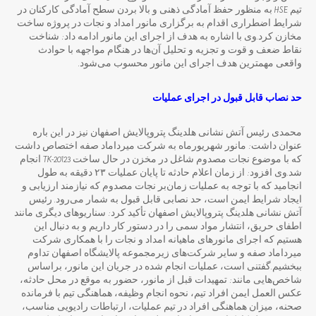
تیم HSE به منظور حفظ آمادگی ذهنی و بالا بردن سطح آمادگی کارکنان در
شرایط اضطراری اقدام به برگزاری مانور امداد و نجات در پروژه ساخت
مخازن کرد.وی با اشاره به هدف از اجرای این مانور ادامه داد: شناخت
نقاط ضعف و قوت و تجزیه و تحلیل آن‌ها در هنگام مواجهه با حوادث
واقعی مهمترین هدف اجرای این مانور محسوب می‌شود.
حد نصاب قابل قبول در اجرای عملیات
محمدی رئیس آتش نشانی هلدینگ پتروپالایش اصفهان نیز در این باره
عنوان داشت: مانور شهریورماه به شرکت میرداماد صفه اختصاص داشت
که با موضوع نجات مصدوم شاغل در مخزن در حال ساخت TK-20123 انجام
شد.وی افزود: از زمان اعلام حادثه تا پایان عملیات ۲۳ دقیقه به طول
انجامید که با توجه به عملیات زمان‌بر نجات مصدوم که نیازمند ارزیابی و
ایجاد شرایط ایمن است، حد نصابی قابل قبول به شمار می‌رود. رئیس
آتش نشانی هلدینگ پتروپالایش اصفهان تأکید کرد: سناریوهای دیگری مانند
اطفای حریق، انتشار مواد سمی را در دستور کار داریم و به دنبال این
هستیم که اجرای مانورهای ماهیانه امداد و نجات را با همکاری شرکت
میرداماد صفه و سایر شرکت‌های زیرمجموعه پالایشگاه اصفهان تداوم
ببخشیم.گفتنی است، عملیات انجام شده در جریان این مانور، براساس
شاخص‌هایی مانند: تمهیدات قبل از مانور، حضور به موقع در محل حادثه،
عکس العمل ایمن افراد تیم، نحوه انجام وظیفه، هماهنگی تیم با فرمانده
صحنه، میزان هماهنگی افراد در تیم عملیات، ارتباطات رادیویی مناسب،