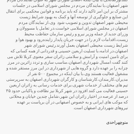
کنندنورصالحی،با بیان اینکه اعضای شورای شهر به عنوان نمایندگان مردم
شهر اصفهان،با نمایندگان مردم در مجلس شورای اسلامی در جلسات
مشترک بر این امر تاکید دارند که باید برنامه و قوانین محکمی برای انتقال
این صنایع و جلوگیری از توسعه آنها و کمک به بهبود شرایط زیست
محیطی شهر اصفهان تدوین و تصویب شود وی،از نمایندگان مردم
اصفهان در مجلس شورای اسلامی خواست،در تعامل با مسوولان و
وزرای جدید از جمله وزیر نیرو و رئیس سازمان حفاظت محیط‌
زیست،اقدامات لازم را در جهت جریان پایدار زاینده‌رود و بهبود هوا و
شرایط زیست محیطی اصفهان بعمل آورند.رئیس شورای شهر
اصفهان،در ادامه،با تسلیت اربعین حسینی و قدردانی از همه کسانی که
برای تامین امنیت و آرامش و سلامتی زائران سفر معنوی کربلا تلاش می
کنند گفت:امسال شهرداری اصفهان،مناسب سازی و تردد زائرین در مرز
چزابه را بر عهده دارد و گروه هایی از شهرداری در این مرز مستقر شده و
مشغول فعالیت هستند وی،با بیان اینکه در مجموع ۵۰۰ نفر از
مدیران،کارمندان،کارشناسان و کارگران شهرداری اصفهان به سرپرستی
تیم های مختلف از خدمات شهری،برای خدمات رسانی به زائران اربعین
حسینی فعالیت می کنند افزود:در شهر کربلا نیز نظافت و پاکبانی حدود ۳۵
درصد از عرصه در اختیار زائران این شهر،شامل چندین خیابان و محلاتی
که موکب های ایرانی و به خصوص اصفهانی در آن برپاست بر عهده
نیروهای شهرداری اصفهان است.
منوچهراحدی