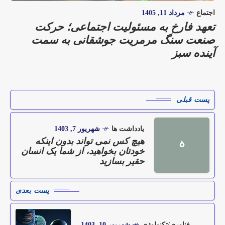
اجتماع
مرداد 11, 1405
تعهد فارخ به مسئولیت اجتماعی؛ حرکت
صنعت سنگ مرمریت جوشقانی به سمت
آینده سبز
پست قبلی
یادداشت ها
شهریور 7, 1403
هیچ کس نمی تواند بدون اینکه
ه
خودتان بخواهید، از شما یک انسان
حقیر بسازید
پست بعدی
فناوری/تکنولوژی
شهریور 10, 1403