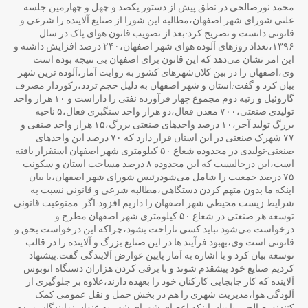
محمد نورصالحی در نطق پیش از دستور یکصد و چهل و چهارمین جلسه
علنی شورای شهر اصفهان،مطالبه این شورا از صنایع آلاینده را شرعی و
قانونی دانست و تصریح کرد:بعد از تصویب قانون هوای پاک در سال
۱۳۹۶،تعداد روزهای آلوده هوای شهر اصفهان،۲۴۰ درصد افزایش داشته و
این امر نشان می‌دهد که این قانون برای اصفهان بی نتیجه بوده است
وی،اصفهان را در بین کلان‌شهرهای کشور به روایت آمار،آلوده ترین شهر
بیان کرد و گفت:استان و شهر اصفهان به دلیل حجم تردد،رکوردار مصرف
گازوئیل و رتبه دوم مجموع چهار فرآورده نفتی را داراست و ۱۰ هزار واحد
تولیدی صنعتی،۷۰۰ معدن فعال،دو هزار واحد سنگبری فعال،۵ ناحیه
بزرگ تولید آجر،۱۰ درصد واحدهای صنعتی بزرگ،۱۵ هزار واحد صنفی و
۷۷ شهرک صنعتی در این استان قرار دارد که ۷۰ درصد این واحدهای
صنعتی-تولیدی در محدوده شعاع ۵۰ کیلومتری شهر اصفهان استقرار یافته
است،این درحالیست که این محدوده ۸ درصد مساحت استان و سکونت
۷۵ درصد جمعیت را شامل می‌شودرئیس شورای شهر اصفهان،با بیان
اینکه ما بدون متهم کردن دستگاهی،مطالبه شرعی و قانونی نسبت به
شرایط زیست محیطی شهر اصفهان را داریم افزود:اگر ممنوعیت قانونی
توسعه هر صنعتی در شعاع ۵۰ کیلومتری شهر اصفهان مطرح و
درخواست می‌شود نباید کسی ناراحت بشود،چراکه این درخواست بحق و
قانونی است وی،بهبود فرآیند ها در این صنایع بزرگ و آلاینده را در قالب
توسعه بیان کرد و با اشاره به آمار پایین عوارض آلایندگی گفت:پیشنهاد
کردیم صنایع خود پیشقدم شوند و با برقی کردن هزاران دستگاه اتوبوس
آلاینده که کار جابجایی کارکنان خود را بعهده دارند،علاوه بر جلوگیری از
آلودگی هوا،مدیریت شهری را هم در بخش حمل و نقل عمومی کمک