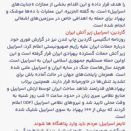
را هدف قرار داده و این اقدام بخشی از مجازات «جنایت‌های
اسراییل» است. به گفته الجزیره، این عملیات با ده‌ها موشک و
پهپاد برای حمله به اهدافی خاص در سرزمین‌های اشغالی
انجام شده است.
گاردین: اسراییل زیر آتش ایران
روزنامه انگلیسی گاردین چاپ لندن نیز در گزارش فوری خود
درباره حملات ایران علیه رژیم صهیونیستی اعلام کرد: اسراییل
زیر آتش حملات گسترده پهپادی ایران قرار گرفته است و این
اولین حمله مستقیم جمهوری اسلامی ایران به اسراییل است،
هرچند سال‌هاست جنگ در سایه ایران و اسراییل علنی شده
است. همزمان پایتخت‌های جهان در حالت آماده باش برای
تشدید تنش‌ها در خاورمیانه قرار دارند. همچنین پرتاب
پهپادهای قدرتمند شاهد ساخت ایران توسط ارتش اسراییل و
منابع نظامی عبری زبان در حدود ساعت ۱۱ شب روز شنبه به
وقت محلی تایید شد و نیروهای نظامی اسراییل (IDF) اعلام
کردند که بیش از ۱۰۰ پهپاد به سوی اسراییل شلیک شده
است.
تایمز اسراییل: مردم باید وارد پناهگاه ها شوند
خبرگزاری صهیونیستی تایمز اسراییل نیز از شرایط جنگی در