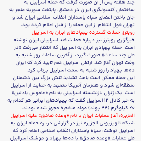
چند هفته پس از آن صورت گرفت که حمله اسراییل به
ساختمان کنسولگری ایران در دمشق، پایتخت سوریه منجر به
جان باختن اعضای سپاه پاسداران انقلاب اسلامی ایران شد و
تهران قول انتقام از این حمله را از قبل اعلام کرده بود.
رویترز: حملات گسترده پهپادهای ایران به اسراییل
خبرگزاری رویترز نیز درباره حملات ضد اسراییلی ایران نوشته
است: حمله پهپادی ایران به اسراییل که انتظار می‌رفت «در
طی چند ساعت» صورت گیرد، از آخرین ساعات روز شنبه به
وقت تهران آغاز شد. ارتش اسراییل هم تایید کرد که ایران
ده‌ها پهپاد را روز شنبه به سمت اسراییل پرتاب کرد.
این حمله ممکن است باعث تشدید تنش بزرگ بین دشمنان
منطقه‌ای شود و همزمان آمریکا متعهد به حمایت از اسراییل
است. یک ژنرال بازنشسته اسراییلی به نام «عاموس یادلین»،
به خبر کانال ۱۲ اسراییل گفت که پهپادهای ایرانی هر کدام به
۲۰ کیلوگرم (۴۴ پوند) مواد منفجره مجهز شده بودند.
الجزیره: آغاز عملیات ایران با نام «وعده صادق» علیه اسراییل
شبکه تلویزیونی الجزیره نیز در گزارشی درباره حمله ایران به
اسراییل نوشت: سپاه پاسداران انقلاب اسلامی اعلام کرد که
طی عملیات «وعده صادق» با ده‌ها پهپاد و موشک اسرااییل