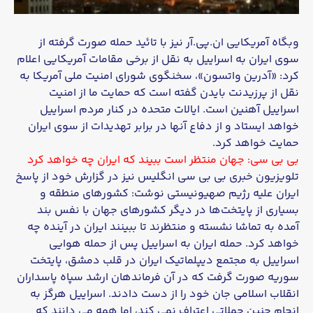
وبگاه آمریکایی ان.پی.آر نیز با تائید حمله صورت گرفته از
سوی ایران به اسراییل به نقل از برخی مقامات آمریکایی اعلام
کرد: «آدرین واتسون»، سخنگوی شورای امنیت ملی آمریکا به
نقل از پرزیدنت بایدن گفته است که حمایت ما از امنیت
اسراییل آهنین است. ایالات متحده در کنار مردم اسراییل
خواهد ایستاد و از دفاع آنها در برابر تهدیدات از سوی ایران
حمایت خواهد کرد.
بی بی سی: جهان منتظر است ببیند که ایران چه خواهد کرد
تلویزیون خبری بی بی سی انگلیس نیز در گزارش خود از پاسخ
ایران علیه رژیم صهیونیستی نوشت: کشورهای منطقه و
بسیاری از پایتخت‌ها در دیگر کشورهای جهان با نفس بند
آمده به تماشا نشسته و منتظرند تا ببینند ایران در آینده چه
خواهد کرد. حمله ایران به اسراییل پس از حمله هوایی
اسراییل به مجتمع دیپلماتیک ایران در قلب دمشق، پایتخت
سوریه صورت گرفت که در آن فرماندهان ارشد سپاه پاسداران
انقلاب اسلامی جان خود را از دست دادند. اسراییل هرگز به
انجام چنین حملاتی اعتراف نمی کند، اما همه می دانند که