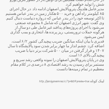
در حال انجام است. همچنین برای اولین بار در کشور بنزین یورو
شش را تولید خواهیم کرد.
مدیرعامل هلدینگ پتروپالایش اصفهان ادامه داد: در حال اجرای
۸۵ کیلومتر راه آهن و خرید ۵۰۰ هکتار زمین در بندر عباس هستیم
تا اکثر توسعه خود را در بندر عباس که دروازه دنیاست دنبال کنیم.
وی گفت: شهر انرژی اصفهان که شامل ۸ مجموعه صنعتی
می‌شود با اجرای پروژه‌های پدافند غیرعامل طی دو سال از
هرگونه حملات تروریستی، ریز پرنده ها، انتحاری و بمب گذاری
ایمن می‌شود.
قدیری با بیان اینکه میانگین ضریب پیچیدگی کشور ۶/۲ است،
اضافه کرد: چشم انداز ما چهار برابر شدن سود پالایشگاه تا سال
۱۴۰۷ و قرار گرفتن در میان ۵۰۰ شرکت برتر دنیا با ضریب
پیچیدگی بالای ۱۶ است.
وی در پایان پتروپالایش اصفهان را نمونه واقعی رشد سریع و
مستمر برای رسیدن به رشد اقتصادی ۸ درصدی در کلام مقام
معظیم در تمام زمینه‌ها دانست.
لینک کوتاه:http://parsiyaneemrooz.ir/?p=865&preview=true