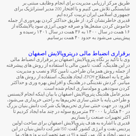
طریق مرکز ارزیابی مدیریت برای انجام وظایف مبتنی بر
شایستگی تلاش می کنیم و با افتخار 200 مدیر استراتژیک برای
جمهوری اسلامی ایران تربیت کرده ایم.
قدیری خاطرنشان کرد: از طریق حداکثر کردن بهره‌وری از جمله
خاموش کردن مشعل‌ها و صرفه جویی انرژی سود پالایشگاه از
۱۶ همت در سال ۱۴۰۰ به ۳۶ همت در سال ۱۴۰۱ رسیده و
پیش‌بینی می‌شود به حدود ۴۰ همت برسانیم.
برقراری انضباط مالی درپتروپالایش اصفهان
وی با تاکید بر نگاه پتروپالایش اصفهان بر برقراری انضباط مالی
در این هلدینگ، گفت: تامین مالی با استفاده از روش های پیشرفته
از جمله روش همزمان طراحی، تامین کالا و نصب و مدیریت
طرح یا به اصطلاح EPCM، ایجاد هلدینگ، استفاده از روش های
میانبر، گردش نقدینگی در هلدینگ و افزایش بهره وری و حداکثر
کردن سوددهی و مولدسازی انجام شده است.
مدیرعامل هلدینگ پتروپالایش اصفهان با بیان اینکه انجام لایسنس
و طراحی پایه با خنثی سازی تحریم‌ها به راحتی خریداری می‌شود،
افزود: در جهت خنثی سازی تحریم‌ها یک شرکت دانش بنیان بزرگ
در ۴۰ هکتار با ۳۲۰۰۰ مترمربع سوله در چند ماه ایجاد کردیم تا
اکثر تجهیزات صنعت را بسازیم.
قدیری با اشاره به هدف پتروپالایش اصفهان برای ساخت اولین
پردیس نفت و انرژی کشور گفت: 150 شرکت دانش بنیان در این
پردیس ایجاد و کار می کنند و 95 درصد تجهیزات پروژه های ما