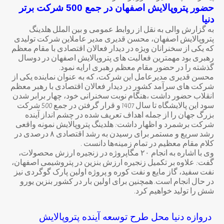
حضور پتروپالایش اصفهان در جمع 500 شرکت برتر
دنیا
به گزارش والی به نقل از روابط عمومی و بین الملل هلدینگ
پتروپالایش اصفهان، محسن قدیری مدیر عاملاین شرکت تولیدی
که یکی از سخنرانان ویژه در دیدار فعالان اقتصادی با مقام معظم
رهبری بود مهمترین فعالیت های پتروپالایش اصفهان در دوسال
گذشته را در حضور مقام معظم رهبری ارایه نمود.
محسن قدیری مدیرعامل این شرکت، که به عنوان نماینده یکی از
شرکت های سرآمد کشور در دیدار فعالان اقتصادی با رهبر معظم
انقلاب حضور داشت ،هنگام نوبت سخنرانی خود، چهار برابر شدن
سود این پالایشگاه تا سال 1407 و قرار گرفتن در جمع 500 شرکت
بزرگ جهان را از جمله اهداف تعریف شده در چشم انداز آینده
شرکت برشمرد و اظهار داشت: هلدینگ پتروپالایش نمونه واقعی
رشد سریع و مستمر برای رسیدن به رشد اقتصادی ۸ درصدی در
کلام مقام معظیم در تمام زمینه‌ها دانست .
وی با اشاره به انجام ۲۰ مگاپروژه در زنجیره ارزش محصولات،
گفت: علاوه بر تکمیل زنجیره ارزش بنزین در پتروشیمی اصفهان،
نفت سفید، گاز مایع و نفت کوره و پروژه اولین پارک گوگردی نیز
در حال انجام است. همچنین برای اولین بار در کشور بنزین یورو
شش را تولید خواهیم کرد.
دروازه دنیا محل طرح توسعه آینده پتروپالایش