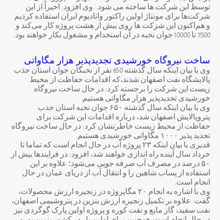
توسط این شرکت ها ساخته می شود. . وی افزود: اخیراً از این
شرکت‌ها برای مونتاژ اولین راکتور وانادیوم ایران استفاده کردیم
و هم‌اکنون این شزکت ها روی بیش از هشت پروژه کار می‌کند و
7500 تا 10000 جوان نخبه در آن استخدام و مشغول بکار خواهند بود.
ساخت نیروگاه خورشیدی تجدیدپذیر هزار مگاواتی
وی با بیان اینکه سال گذشته 650 نفر از نخبگان جوان استان جذب
پالایشگاه نفت اصفهان شدند،که اقدامات حفاظت از محیط
زیست این شرکت را برجسته کرد: در حال ساخت نیروگاه
خورشیدی تجدیدپذیر هزار مگاواتی هستیم.
وی با بیان اینکه سال گذشته ۶۵۰ جوان نخبه استان جذب
پتروپالایش اصفهان شد، درباره اقدامات این شرکت برای
حفاظت از محیط زیست خاطرنشان کرد: در حال ساخت نیروگاه
تجدید پذیر ۱۰۰۰ مگاواتی خورشیدی هستیم.
قدیری با بیان اینکه ۲۳ پروژه آب در حال انجام است که تماما تا
خرداد سال آینده راه اندازی خواهند شد، افزود: در فرایندها بیش از
۵۰ درصد در مصرف آب صرفه جویی می‌شود؛ علاوه بر این
استفاده از پساب شاهین را و انتقال آب از دریای عمان در حال
انجام است.
وی با اشاره به انجام ۲۰ مگاپروژه در زنجیره ارزش محصولات،
گفت: علاوه بر تکمیل زنجیره ارزش بنزین در پتروشیمی اصفهان،
نفت سفید، گاز مایع و نفت کوره و پروژه اولین پارک گوگردی نیز