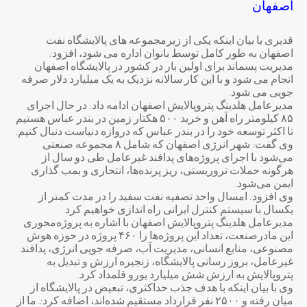
اصفهان
قدیری با بیان اینکه یکی از زیرمجموعه های پالایشگاه نفت
اصفهان به طور کامل توسط بانوان اداره می شود، افزود:
مدیریت پسماند برای اولین بار در کشور در پالایشگاه اصفهان
انجام می شود و با این کار سالانه نزدیک به یک میلیارد دلار صرفه
جویی می شود.
مدیرعامل هلدینگ پتروپالایش اصفهان ادامه داد: در حال اجرای
۸۵ کیلومتر راه آهن و خرید ۵۰۰ هکتار زمین در بندر عباس هستیم
تا اکثر توسعه خود را در بندر عباس که دروازه دنیاست دنبال کنیم.
وی گفت: شهر انرژی اصفهان که شامل ۸ مجموعه صنعتی
می‌شود با اجرای پروژه‌های پدافند غیرعامل طی دو سال از
هرگونه حملات تروریستی، ریز پرنده‌ها، انتحاری و بمب گذاری
ایمن می‌شود.
وی افزود: امسال واحد تصفیه نفت سفید را در مدت کمتر از
یکسال با سیستم کنترل ایرانی راه اندازی خواهیم کرد.
مدیرعامل هلدینگ پتروپالایش اصفهان با اشاره به پروژه‌محوری
این مادرصنعت، تعداد این پروژه‌ها را ۴۶۰ پروژه در حوزه هوش
مصنوعی، منابع انسانی، مدیریت آب، صرفه جویی انرژی، پدافند
غیرعامل، بروز رسانی پالایشگاه، زنجیره ارزش و تبدیل به
پتروپالایش به ارزش شش میلیارد یورو قلمداد کرد.
وی با بیان اینکه با هدف جذب حداکثری، تبعیض در پالایشگاه از
میان رفته و ۲۵۰۰ نفر قرارداد مستقیم شده‌اند، اضافه کرد:. ما از