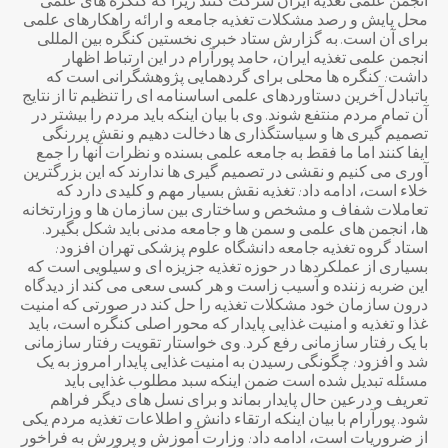
انجمن علمی تغذیه ایران شرکت کنند زیرا که کنگره های علمی
محل پایش و رصد مشکلات تغذیه جامعه و ارائه راهکارهای علمی
برای آن است. به گزارش ستاد خبری نخستین کنگره بین المللی
انجمن علمی تغذیه ایران، حامد پورآرام در این ارتباط اظهار
داشت: کنگره ها محلی برای گردهمایی پژوهشگرانی است که
باتبادل آخرین دستاوردهای علمی اساسنامه ای را تنظیم تا از نتایج
آن تمام مردم منتفع شوند. وی با بیان اینکه باید مردم را بیشتر در
تصمیم گیری ها و سیاستگذاری ها دخالت دهیم و نقش پررنگی
ایفا کنند اما ما فقط به جامعه علمی بسنده و نظرات آنها را جمع
آوری می کنیم و نقشی در تصمیم گیری ها ندارند که این بزرگترین
خلاء است، ادامه داد: تغذیه نقش بسیار مهم و کلیدی دارد که
تعاملات شفاف و مشخص و ساختاری بین سازمان ها و وزارتخانه
ها، انجمن های علمی و سمن ها و جامعه مدنی باید شکل بگیرد.
استاد گروه تغذیه جامعه دانشگاه علوم پزشکی تهران افزود:
بسیاری از عملکردها در حوزه تغذیه جزیزه ای و سیلویی است که
این ضربه زننده و آسیب زاست و هر کسی سعی می کند از دیدگاه
درون سازمان خود مشکلات تغذیه را حل کند در صورتی که امنیت
غذا و تغذیه و امنیت غذایی پایدار که محور اصلی کنگره است، باید
با یک رفتار سازمانی رفع کرد. وی خواستار تقویت رفتار سازمانی
شد و افزود: چگونگی رسیدن به امنیت غذایی پایدار امروز به یک
مسئله تبدیل شده است ضمن اینکه سبد مطلوب غذایی باید
تعریف و درعین حال پایدار بماند و برای نسل های دیگر فراهم
شود. پورآرام با بیان اینکه ارتقاء دانش و اطلاعات تغذیه مردم یکی
از ضروریات است، ادامه داد: وزارت آموزش و پرورش به فراخور