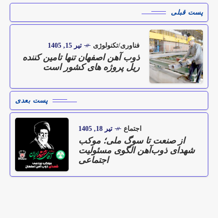
پست قبلی
فناوری/تکنولوژی
تیر 15, 1405
ذوب آهن اصفهان تنها تامین كننده
ریل پروژه های كشور است
پست بعدی
اجتماع
تیر 18, 1405
از صنعت تا سوگ ملی؛ موکب
شهدای ذوب‌آهن الگوی مسئولیت
اجتماعی