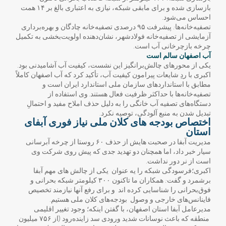
بازسازی شده و برای مابقی شبکه، نیازی به اعتباری بالغ بر ۱۴ همت
احساس می‌شود.
تصفیه‌خانه‌ها: پیشرفت ۹۵ درصدی تصفیه‌خانه چادگان و بهره‌برداری
آزمایشی از تصفیه‌خانه فولادشهر، نشان‌دهنده اولویت‌بخشی به تکمیل
چرخه بازچرخانی آب است.
آب اصفهان سالم است
یکی از محورهای چالش‌برانگیز این نشست، کیفیت آب آشامیدنی بود.
اکبری با ردِ شایعات پیرامون کیفیت آب، تأکید کرد که آب اصفهان کاملاً
مطابق با استانداردهای سازمان ملی استاندارد ایران است و
تصفیه‌خانه‌ها با حداکثر ظرفیت فعال هستند. وی استفاده از
دستگاه‌های تصفیه آب خانگی را به دلیل حذف املاح مفید و احتمالِ
تبدیل شدن به منبع آلودگی، توصیه نکرد.
اختصاص بودجه های کلان ملی نیاز فوری آبفای
استان
مدیریت آبفا در صحبت هایش از حذف ۶۰ روستا از چرخه آبرسانی
سیار خبر داد، اما همچنان دو تهدید جدی که پیش روی شرکت وی
است از نر دور نداشت.
اکبری؛فرسودگی شبکه را یه عنوان یکی از چالش های مهم آبفا
برشمرد و گفت: همکاران ما تاکنون ۳۰۰ کیلومتر شبکه بحرانی و
فوق‌بحرانی را شناسایی کرده اند و برای رفع آنها نیازمند تخصیص
فاینانس‌های خارجی و وصول بودجه‌های کلان ملی هستیم.
مدیرعامل آبفا استان اصفهان، با گفتن اینکه؛ وجود تغییر اقلیمی
منطقه که باعث نوسانات شدید ورودی سد زاینده‌رود (از ۷۵۶ میلیون