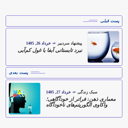
پست قبلی
پیشنهاد سردبیر
خرداد 26, 1405
نبرد تابستانی آبفا با غول کم‌آبی
پست بعدی
سبک زندگی
خرداد 27, 1405
معماری ذهن: فراتر از خودآگاهی؛
واکاوی الگوریتم‌های ناخودآگاه