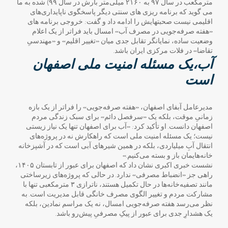
مترمکعب در سال ۹۷ به ۲۱۶۰ میلی‌متر بارش در سال ۹۹) شده به ما
می گوید که برنامه ریزی های سنتی دیگر پاسخگوی ناپایداری‌های
اقلیمی نیست صحبتهایش را ادامه داد و گفت: خروجی برنامه های
«هفته صرفه‌جویی در مصرف آب» امسال باید فراتر از یک اعلام
وضعیت ساده، نمایانگر تقابل جدی میان «تغییر اقلیم» و «مهندسیِ
تقاضا» در فلات مرکزی ایران باشد.
آب،یک مسئله امنیت ملی اصفهان
است
مدیرعامل آبفای اصفهان، «هفته صرفه‌جویی» را فراتر از یک بازه
زمانیِ موقت، بلکه یک «سرفصل دائم» برای سبک زندگی مردم
اصفهان دانست. او تأکید کرد: «آب برای اصفهان تنها یک نیاز زیستی
نیست؛ یک مسئله امنیت ملی است که راهکارش نه در پروژه‌های
انتقال آبِ میلیاردی، بلکه در همین شیرهای آبی است که در آشپزخانه
خانه‌هایمان باز و بسته می‌کنیم.»
نشست خبری اکبری نشان داد که اصفهان برای عبور از تابستان ۱۴۰۵،
راهی جز «انضباط مصرفی» ندارد. در حالی که پروژه‌های زیرساختی
مانند تصفیه‌خانه‌ها در حال تکمیل هستند، ناترازی ۳ مترمکعبی تنها با
مشارکت مردم و تغییر الگوی مصرف خانگی قابل مدیریت است. به
نظر می‌رسد هفته صرفه‌جویی امسال، نه یک مراسم نمادین، بلکه
یک هشدارِ جدی برای عبور از پیکِ مصرفیِ پیش‌رو باشد.