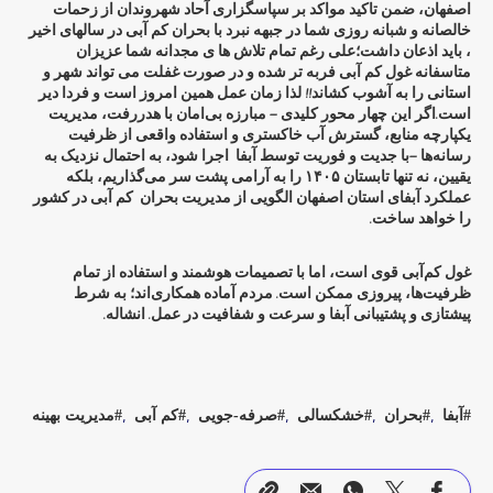
اصفهان، ضمن تاکید مواکد بر سپاسگزاری آحاد شهروندان از زحمات
خالصانه و شبانه روزی شما در جبهه نبرد با بحران کم آبی در سالهای اخیر
، باید اذعان داشت؛علی رغم تمام تلاش ها ی مجدانه شما عزیزان
متاسفانه غول کم آبی فربه تر شده و در صورت غفلت می تواند شهر و
استانی را به آشوب کشاند!! لذا زمان عمل همین امروز است و فردا دیر
است.اگر این چهار محور کلیدی — مبارزه بی‌امان با هدررفت، مدیریت
یکپارچه منابع، گسترش آب خاکستری و استفاده واقعی از ظرفیت
رسانه‌ها —با جدیت و فوریت توسط آبفا اجرا شود، به احتمال نزدیک به
یقیین، نه تنها تابستان ۱۴۰۵ را به آرامی پشت سر می‌گذاریم، بلکه
عملکرد آبفای استان اصفهان الگویی از مدیریت بحران کم آبی در کشور
را خواهد ساخت.
غول کم‌آبی قوی است، اما با تصمیمات هوشمند و استفاده از تمام
ظرفیت‌ها، پیروزی ممکن است. مردم آماده همکاری‌اند؛ به شرط
پیشتازی و پشتیبانی آبفا و سرعت و شفافیت در عمل. انشاله.
آبفا
بحران
خشکسالی
صرفه-جویی
کم آبی
مدیریت بهینه