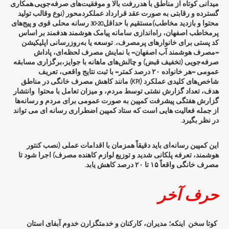
میدانی کوتاه از مناطق با هدررفت بالا و موفقیت‌های صرفه‌جویی.همکاری
گسترده و رقابتی به صورت عقد قرارداد عملکردمحور (نوع وقالب تولید
محتوا و بازدید مخاطب)مستقیم با حداقل20-30 رسانه محلی قوی و پیج‌های
پرمخاطب اصفهان، راه‌اندازی سامانه پیامک هوشمند هدفمند بر اساس
کد پستی برای خانوارهای پرمصرف،. توسعه یا به‌روزرسانی اپلیکیشن
«مصرف هوشمند آب اصفهان» با نمایش مصرف لحظه‌ای، پاداش
صرفه‌جویی (تخفیف قبض) و چالش‌های ماهانه با جوایز،برگزاری مسابقه
عمومی «هر خانواده ۲۰ درصد کمتر» با ثبت نتایج واقعی، تعریف
شاخص‌های کلیدی عملکرد (KPI) مانند کاهش مصرف خانگی در مناطق
هدف، تعداد گزارش نشتی توسط مردم، و میزان تعامل با محتوا وانتشار
گزارش هفتگی پیشرفت کمپین به صورت عمومی برای مردم و رسانه‌ها
از جمله فعالیت هایی است که ستاد کمپین اضطراری رسانه ای می تواند
در نظر بگیرد.
این کمپین رسانه‌ای باید دقیقاً همزمان با اقدامات عملی (نصب کنتور
هوشمند، تعرفه پلکانی شدید و توزیع لوازم کاهنده مصرف) اجرا شود تا
مصرف خانگی واقعاً ۱۵ تا ۲۰ درصد کاهش یابد.
حرف آخر
کوتا سخن اینکه؛
مدیران، کارکنان و خدمتگزارن خدوم آبفای استان