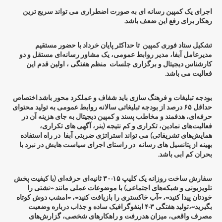
اجرای یک کمپین رسانه ای به صورت اضطراری می تواند سریع ترین
رهکار برای رفع این ضعف باشد.
تشکیل ستاد فوری کمپین تا حداکثر پایان خرداد با حضور مستقیم
مدیرعامل آبفا، مدیر روابط عمومی، یک مشاور رسانه‌ای مستقل و دو
کارشناس دیجیتال و برگزاری جلسات منظم هفتگی ، اولین قدم این
فعالیت می باشد.
بودجه تبلیغات و فرهنگ سازی باید شفاف و عملکرد محور باشد.اختصاص
حداقل ۶۵ درصد از بودجه تبلیغاتی سالانه روابط عمومی به تولید محتوای
حرفه‌ای، هدفمند و مخاطب پسند و کمپین دیجیتال به جای هزینه آن در
فعالیت‌های نمادین، تکراری و کم نتیجه (بنر، آگهی های تکراری،
همایش‌های تشریفاتی) می تواند استراتژی ضربتی آبفا در راه استفاده
بهینه از پتانسیل های رسانه در راستای اجرای سیاست هایش در نبرد با
بحران کم ابی باشد.
سفارش ساخت روزانه یک کلیپ ۱۵-۳۰ ثانیه‌ای حرفه‌ای (با کیفیت پخش
تلویزیونی و شبکه‌های اجتماعی) با موضوعات عملی مانند «نشتی را
خودتان پیدا کنید»، «آب خاکستری را بازیافت کنید»، «امشب دوش کوتاه
بگیرید»،تولید هفتگی ۳-۴ اینفوگرافیک ساده و جذاب درباره وضعیت
مصرف واقعی، میزان هدررفت و راهکارهای شخصی، گزارش‌های