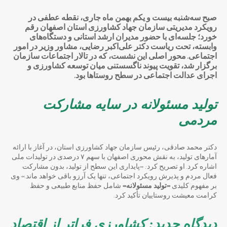
صبح سه‌شنبه بیست و یکم بهمن ماه جاری، نقطه عطفی در
رویکرد مدیریتی سازمان جهاد کشاورزی استان اصفهان رقم
خورد؛ جلسه‌ای با حضور مدیران ارشد استانی و دستگاه‌های
وابسته، تحت ریاست دکتر علی‌اکبر رضایی، مشاور وزیر در امور
اجتماعی. محور اصلی این نشست، که در تالار اجتماعات سازمان
برگزار شد، تقویت پیوند ناگسستنی میان توسعه کشاورزی و
اجرای عدالت اجتماعی در سطح روستاها بود.
تولید مسئولانه در سایه مشارکت
مردمی
دکتر محمد صادقی، رئیس سازمان جهاد کشاورزی استان، در آغاز با ارائه
آمارهای تولید، به نقش محوری اصفهان با سهم ۷ درصدی در تولیدات ملی
اشاره کرد. او تصریح کرد: «پایداری این سطح از تولید، بدون مشارکت
فعال مردم و پذیرش رویکرد اجتماعی، تنها یک آرزو باقی خواهد ماند.» وی
بر مفهوم کلیدی
«تولید مسئولانه»
شامل حفظ منابع طبیعی و حفظ
کرامت معیشت روستاییان تأکید کرد.
دیدگاه جدید: کشاورزی فراتر از اقتصاد