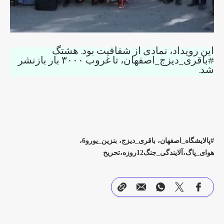
این رویداد، نمادی از شفافیت بود. هشتگ
#باقری_دیزج_اصفهان، تا غروب ۳۰۰۰ بار بازنشر
شد.
پالایشگاه_اصفهان، باقری_دیزج، بنزین_یورو6،
هوای_پاگ،آلایندگی_جنگ12روزه،تحریح