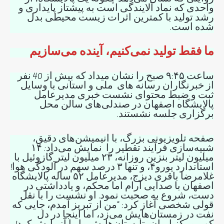
واحدی که نماد آلایندگی است به پیشتاز پایداری و
رشد تولید با کمترین اثرات زیست محیطی بدل
شده است.
ما فقط تولید نمی‌کنیم، آینده می‌سازیم
ساعت ۹:۴۵ صبح را نشان میداد که بیش از 40 نفر
از خبرنگاران رسانه های ملی و استانی با وسایل
ثبت و ضبط محتوای نشست خبری مدیرعامل
پالایشگاه اصفهان در صندلی‌های سالن محل
برگزاری جلسه نشستند.
صفحه تلویزیونی بزرگ، با انیمیشن‌های دقیق،
شبیه‌سازی فرآیند تقطیر را نمایش می‌داد: ۱۴
میلیون لیتر بنزین روزانه، ۲۳ میلیون لیتر گازوئیل با
استاندارد یورو۴، و تنها ۳ درصد سهم در آلودگی هوا!
غلامرضا باقری دیزج، مدیرعامل ۵۲ ساله پالایشگاه
اصفهان با صدایی آرام اما محکم، و یادداشتی در
دست، شروع به صحبت نمود. او نشست را با نقل
قولی شخصی آغاز کرد: “من از تبریز آمدم، جایی که
نفت در زمستان‌هایش می‌زد، اما اینجا در دل