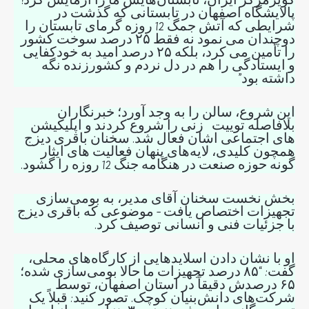
کویرمرکز ایران، تابستان‌هایش ما را آزمایش کرد!
پالایشگاه اصفهان در تابستانی که گذشت در
شرایطی که آتش جمگ 12 روزه گرمای تابستان را
دوچندان می نمود نه فقط ۲۵ درصد سوخت کشور
را تأمین می کرد، بلکه ۲۵ درصد امید به خودکفایی
و ایستادگی را هم در دل نردم و کشورزنده نگه
داشته بود”
این شروع، سالن را به وجد آورد؛ خبرنگاران
بلافاصله توییت زنی را شروع کردند و اپلیکیشن
های اجتماعی اشان فعال شد. سخنان باقری دیزج
همچون کلیدی، لایه‌های پنهان فعالیت های ایثار
گونه حوزه صنعت در هنگامه جنگ 12 روزه را گشود.
بخش نخست سخنان آقای مدیر، به بومی‌سازی
تجهیزات اختصاص یافت – موضوعی که باقری دیزج
با جزئیات فنی و انسانی توصیف کرد.
او با نشان دادن اسلایدهایی از کارگاه‌های محلی،
گفت: “۸۵ درصد تجهیزات ما حالا بومی‌سازی شده؛
۶۵ درصدش دقیقاً در استان اصفهان، توسط
شرکت‌های دانش‌بنیان کوچک. تصور کنید: قبلاً یک