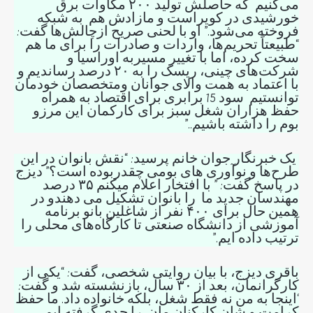
می‌کنیم که حاصلش تولید ۲۰۰ مگاوات برق
خورشیدی در کویراست و مازادش هم به شبکه
فروخته می‌شود.” او با لحنی صریح ازچالش‌ها گفت:
“طبیعتاً تحریم‌ها، واردات و صادرات را برای ما هم
سخت کرده، اما با تغییر مسیربه اوراسیا و
شرکت‌های چینی، ریسک را به ۲۰ درصد رساندیم و
با اعتماد به همت والای جوانان ومتخصصان خودمان
توانستیم سود 15 برابری برای اقتصاد به همراه
حفظ هزاران شغل سبز برای کارکمان این مرزو
بوم را داشته باشیم..”
یک خبرنگار جوان خانم پرسید: “نقش بانوان در این
طرح‌ها و نوآوری های بومی چقدربوده است؟” دیزج
در پاسخ گفت: ” با افتخار اعلام میکنم ۳۵ درصد
مهندسان جدید ما را بانوان تشکیل می دهندو در
همین حال برای ۴۰۰ نفر از شاغلین بانو برنامه
آموزشی از دانشگاه صنعتی تا کارگاه‌های محلی را
ترتیب داده ایم.”
باقری دیزج، با بیان روایتی شخصی، گفت: “یکی از
کارگرانمان، بعد از ۳۰ سال، بازنشسته شد و گفت:
‘اینجا به من نه فقط شغل، بلکه خانواده داد. ما حفظ