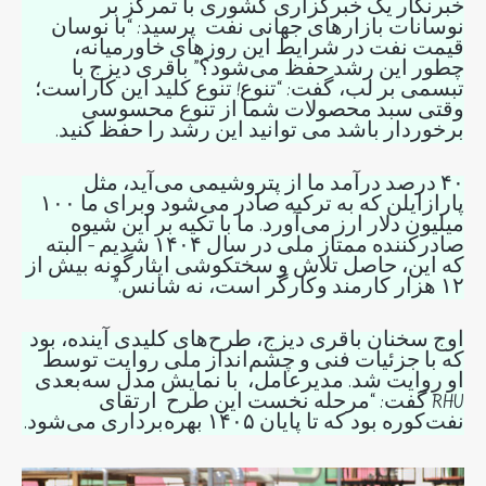
خبرنگار یک خبرگزاری کشوری با تمرکز بر
نوسانات بازارهای جهانی نفت پرسید: “با نوسان
قیمت نفت در شرایط این روزهای خاورمیانه،
چطور این رشد حفظ می‌شود؟” باقری دیزج با
تبسمی بر لب، گفت: “تنوع! تنوع کلید این کاراست؛
وقتی سبد محصولات شما از تنوع محسوسی
برخوردار باشد می توانید این رشد را حفظ کنید.
۴۰ درصد درآمد ما از پتروشیمی می‌آید، مثل
پارازایلن که به ترکیه صادر می‌شود وبرای ما ۱۰۰
میلیون دلار ارز می‌آورد. ما با تکیه بر این شیوه
صادرکننده ممتاز ملی در سال ۱۴۰۴ شدیم – البته
که این، حاصل تلاش و سختکوشی ایثارگونه بیش از
۱۲ هزار کارمند وکارگر است، نه شانس.”
اوج سخنان باقری دیزج، طرح‌های کلیدی آینده، بود
که با جزئیات فنی و چشم‌انداز ملی روایت توسط
او روایت شد. مدیرعامل، با نمایش مدل سه‌بعدی
RHU گفت: “مرحله نخست این طرح ارتقای
نفت‌کوره بود که تا پایان ۱۴۰۵ بهره‌برداری می‌شود.