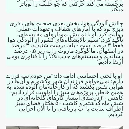
برجسته می‌ کند. حرکتی که جو جلسه را پویاتر
میکند.
چالش آلودگی هوا، بخش بعدی صحبت های باقری
دیزج بود که با آمارهای شفاف و تعهدات عملی
روایت کرد. او با نمایش نمودارهای مقایسه‌ای،
تأکید کرد: “سهم پالایشگاه‌های کشور از آلودگی هوا
فقط ۳ درصد است – بله، درست شنیدید، ۳ درصد!
در اصفهان، ما گوگرد مازوت را به زیر ۰.۵ درصد
رساندیم و سیستم‌های جذب NOx را با فناوری بومی
ارتقا دادیم.”
او با لحنی احساسی ادامه داد: “من خودم سه فرزند
دارم؛ نمی‌خواهم فرزندان شهر وکشورم و آن‌ها در
هوایی نفس بکشند که از کارخانه‌مان آلوده شده. به
همین خاطر، پروژه‌های سبز را اولویت قراردادیم:
کاهش ۲۰ درصدی انتشار گازهای گلخانه‌ای در
شش ماه گذشته، و کاشت ۵۰ هکتار فضای سبز
اطراف سایت با آب بازیافتی را تا الان اجرایی
کردیم.