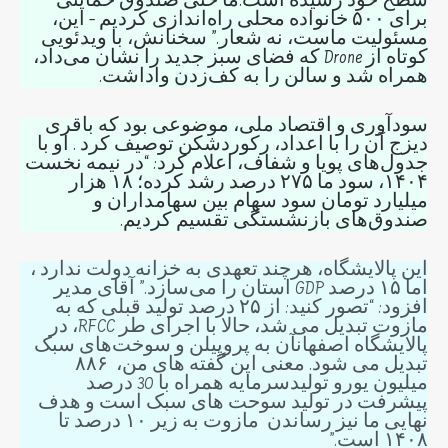
سطح خود رسیده است.ما حتی صندوق حمایتی
برای ۵۰۰ خانواده محلی راه‌اندازی کردیم – این،
مسئولیت ماست، نه شعار.” سخنانش، با ویدئویی
کوتاه از Drone که فضای سبز جدید را نشان می‌داد،
همراه شد و سالن را به کف‌زدن واداشت.
سودآوری و اقتصاد ملی، موضوعی بود که باقری
دیزج آن را با اعداد، رکوردشکن توصیف کرد . او با
جدول‌های پویا و شفاف، اعلام کرد: “در نیمه نخست
۱۴۰۴، سود ما ۲۷۵ درصد رشد کرده؛ ۱۸ هزار
میلیارد تومان سود سهام بین سهامداران و
صندوق‌های بازنشستگی تقسیم کردیم.
این پالایشگاه، هرچند تعهدی به خزانه دولت ندارد ،
اما ۱۵ درصد GDP استان را می‌سازد.” آقای مدیر
افزود: “تصور کنید: از ۲۵ درصد تولید قبلی که به
مازوت تبدیل می شد، حالا با اجرای طر RFCC، در
پالایشگاه اصفهانآن به پروپیلن و سوخت‌های سبک
تبدیل می شود. معنی این گفته های من، ۸۸۶
میلیون یورو تولیدسرمایه همراه با 30 درصد
پیشرفت در تولید سوحت های سبک است و هدف
نهایی ما نیز رساندن مازوت به زیر ۱۰ درصد تا
۱۴۰۸ است.”