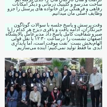
کرامت و شان کارکنان مان را جدی گرفته ایم.
ساخت مدرسه و کلینیک درمانی و دیگر امکانات
رفاهی و فرهنگی برای خانواده های پرسنل را جزو
وظایف اصلی مان میدانیم.
وقت پرسش و پاسخ جلسه با سوالات گوناگون
خبرنگاران، ادامه یافت و باقری دیزج هر کدام را با
صبرو شفافیت کامل پاسخ داد. مدیرعامل پالایشگاه
اصفهان نشست را درساعت ۱۲:۳۰ با نقل قولی
الهام‌بخش بست: “نفت موقت است، اما پایداری
ابدی. ما فقط تولید نمی‌کنیم؛ آینده می‌سازیم.”