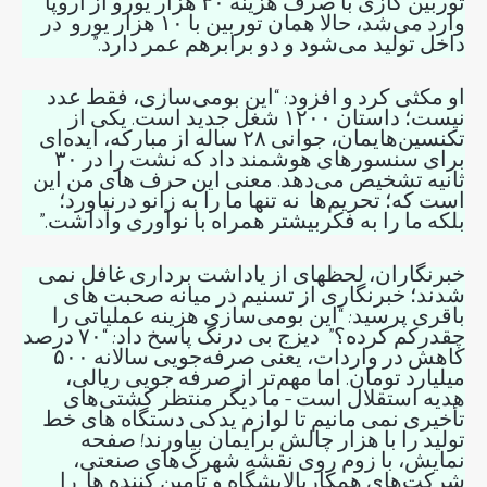
توربین گازی با صرف هزینه ۳۰ هزار یورو از اروپا
وارد می‌شد، حالا همان توربین با ۱۰ هزار یورو در
داخل تولید می‌شود و دو برابرهم عمر دارد.”
او مکثی کرد و افزود: “این بومی‌سازی، فقط عدد
نیست؛ داستان ۱۲۰۰ شغل جدید است. یکی از
تکنسین‌هایمان، جوانی ۲۸ ساله از مبارکه، ایده‌ای
برای سنسورهای هوشمند داد که نشت را در ۳۰
ثانیه تشخیص می‌دهد. معنی این حرف های من این
است که؛ تحریم‌ها نه تنها ما را به زانو درنیاورد؛
بلکه ما را به فکربیشتر همراه با نوآوری واداشت.”
خبرنگاران، لحظهای از یاداشت برداری غافل نمی
شدند؛ خبرنگاری از تسنیم در میانه صحبت های
باقری پرسید: “این بومی‌سازی هزینه عملیاتی را
چقدرکم کرده؟” دیزج بی درنگ پاسخ داد: “۷۰ درصد
کاهش در واردات، یعنی صرفه‌جویی سالانه ۵۰۰
میلیارد تومان. اما مهم‌تر از صرفه جویی ریالی،
هدیه استقلال است – ما دیگر منتظر کشتی‌های
تأخیری نمی مانیم تا لوازم یدکی دستگاه های خط
تولید را با هزار چالش برایمان بیاورند! صفحه
نمایش، با زوم روی نقشه شهرک‌های صنعتی،
شرکت‌های همکارپالایشگاه و تامین کننده ها را