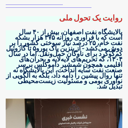
روایت یک تحول ملی
پالایشگاه نفت اصفهان، بیش از ۴۰ سال
است که با فرآوری روزانه ۳۷۵ هزار بشکه
نفت خام، ۲۵ درصد نیاز سوختی کشور را بر
دوش می‌کشد – از بنزین پاک یورو۵ تا گازوئیل
کم‌گوگرد برای ناوگان حمل‌ونقل. اما در سال
۱۴۰۴، که تحریم‌های لایه‌لایه و بحران‌های
اقلیمی همچون شمشیر داموکلس بر سر
صنعت نفت سایه انداخت، این پالایشگاه نه
تنها روال پیشین را دامه داد، بلکه به الگویی از
نوآوری بومی و مسئولیت زیست‌محیطی
تبدیل شد.