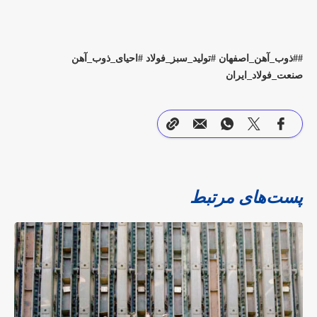
#ذوب_آهن_اصفهان #تولید_سبز_فولاد #احیای_ذوب_آهن
صنعت_فولاد_ایران
پست‌های مرتبط