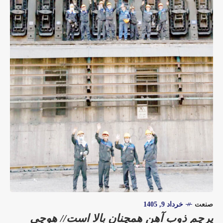
صنعت
خرداد 9, 1405
پرچم ذوب آهن همچنان بالا است// هوچی