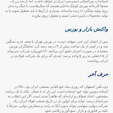
استاندارد بین‌المللی دسترسی ارزان‌تر خواهد داشت. اما بازنده بزرگ،
صدها کارخانه نوردی کوچک داخلی هستند که سال‌هاست با چنگ و دندان
روی تولید میلگرد A3 زنده مانده‌اند. بسیاری از آن‌ها یا باید تعطیل شوند یا به
تولید محصولات پایین‌دستی (سیم و مفتول) روی بیاورند.
واکنش بازار و بورس
پس از انتشار این خبر، سهام «ذوب» در بورس تهران با صف خرید سنگین
شد و در کمتر از یک ساعت بیش از ۴ درصد رشد کرد. تحلیلگران بورس
معتقدند در صورت اجرای دقیق این برنامه، P/E فوروارد شرکت می‌تواند
از ۸.۵ فعلی به زیر ۵ واحد برسد؛ عددی که برای یک شرکت فولادی در
ایران رویاست.
حرف آخر
ذوب‌آهن اصفهان که روزی نماد خودکفایی صنعتی ایران بود، حالا در
آستانه دومین تولد خود ایستاده است. این بار نه با شعار، بلکه با یک برنامه
مشخص، اعداد شفاف و اراده‌ای که ظاهراً جدی است. اگر این انقلاب به
سرانجام برسد، شاید برای اولین بار در تاریخ صنعت فولاد ایران، یک
شرکت دولتی-سهامی بتواند بدون اتکا به رانت و سفارش دولتی، صرفاً با
تکیه بر فناوری و بازار، سودآور و رقابتی شود.