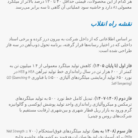
هر کدام از این محصولات، قیمتی حداقل ۴۰ تا ۱۲۰ درصد بالاتر از میلگرد
معمولی A3 دارد و حاشیه سود عملیاتی آن گاهی تا سه برابر می‌رسد.
نقشه راه انقلاب
بر اساس اطلاعاتی که از داخل شرکت به بیرون درز کرده و برخی اسناد
داخلی که در اختیار رسانه‌ها قرار گرفته، برنامه تحول ذوب‌آهن در سه فاز
طراحی شده است:
فاز اول (تا پایان ۱۴۰۵):
کاهش تولید میلگرد معمولی از ۱.۴ میلیون تن به
کمتر از ۶۰۰ هزار تن در سال راه‌اندازی خط تولید تیرآهن HEA و HEB در
نورد ۶۵۰ تولید آزمایشی میلگردهای آلیاژی Gr۵۰۰ با فناوری QD (Quenching &
Self-Tempering)
فاز دوم (۱۴۰۶-۱۴۰۷):
تبدیل کامل خط نورد ۵۰۰ به تولید میلگردهای
ترمکس و میکروآلیاژی راه‌اندازی واحد تولید پوشش اپوکسی و گالوانیزه
گرم ورود به بازار ریل قطار شهری و بین‌شهری (رقابت مستقیم با
شرکت‌های روس و چینی)
فاز سوم (۱۴۰۸ به بعد):
تولید میلگردهای فوق‌استحکام (Yield Strength ≥ ۷۰۰
MPa) برای آسمان‌خراش‌ها صادرات هدفمند به کشورهای حاشیه خلیج