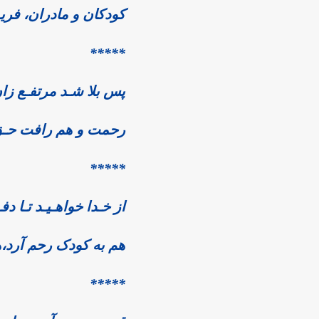
کودکان و مادران، فری
*****
پس بلا شـد مرتفـع زان
رحمت و هم رافت حـق ب
*****
از خـدا خواهـیـد تـا دفـ
هم به کودک رحم آرد،ه
*****