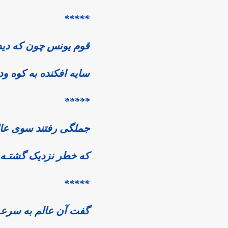
*****
قوم یونس چون که دی
سایه افکنده به کوه 
*****
جملگی رفتند سوی عال
که خطر نزدیک گشتـه چ
*****
گفت آن عالم به سرعـت