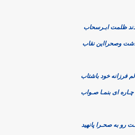
دند ظلمت ابـرسحاب
ودشت وصحرااین نقاب
م فرزانه خود باشتاب
ـاره ای بنمـا صـواب
 رو به صحـرا پانهید