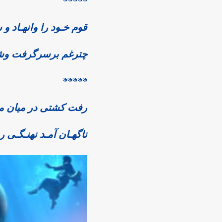
*****
قوم خـود را وانهـاد و 
چترغم برسرگرفت وش
*****
رفت کشتی در میان م
ناگهـان آمـد نهنـگـی 