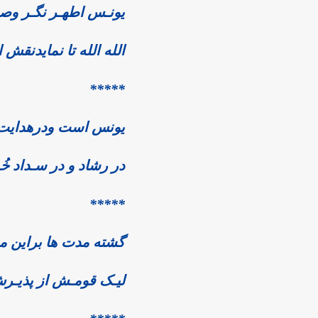
یونـس اطهـر نگـر وصف
الله الله تا نمایدنقش
*****
یونس است ودرهدایت 
در رشاد و در سـداد خ
*****
گشته مدت ها براین 
لیـک قومـش از پذیـر