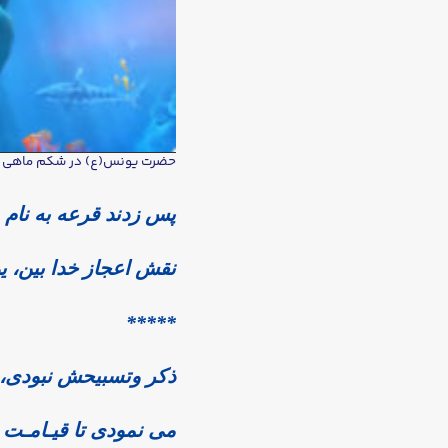
حضرت يونس(ع) در شکم ماهی ب
پس زدند قرعه به نام
نقش اعجاز خدا بین، 
*****
ذکر وتسبیحش نبودی، 
می نمودی تا قیـامـت 