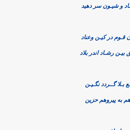
ـاد و شیـون سر دهید
 قـوم در کیـن وعناد
یـن رشـاد اندر بلاد
ع بـلا گــردد نگـیـن
م به پیروهم حزین