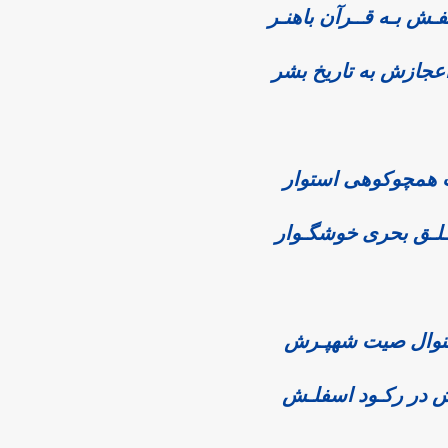
ـش بـه قــرآن باهنـر
 اعجازش به تاریخ بشر
همچوکوهی استوار
ُـلـق بحری خوشگـوار
منوال صیت شهپـرش
ش در رکـود اسفلـش