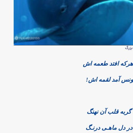
زرگ
 هرکه افتد طعمه اش
یونس آمد لقمه اش!
گربه قلب آن نهنگ
در دل ماهـی درنـگ