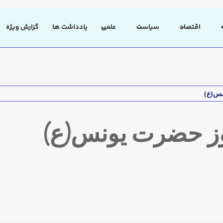
اقتصاد
سیاست
علمی
یادداشت ها
گزارش ویژه
نس(ع)
وز حضرت یونس(ع)