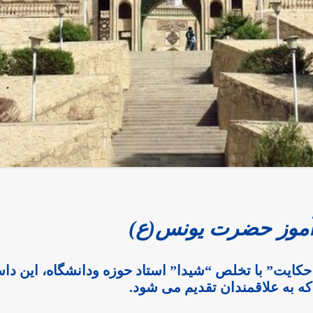
آموز حضرت یونس(ع)
کایت” با تخلص “شیدا” استاد حوزه ودانشگاه، این داست
که به علاقمندان تقدیم می شود.