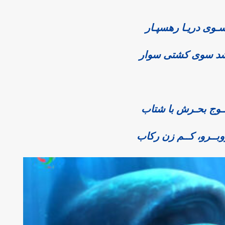
سـوی دریـا رهسپـار
د سوی کشتی سوار
ـوج بحـرش با شتاب
روبــرو، کــم زن رکاب