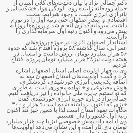
دکتر جمالی نژاد با بیان دغدغه‌های کلان استان از
جمله رودخانه زاینده رود، آلودگی هوا، خشکسالی و
ناترازی انرژی گفت: با وجود شرایط سخت
اقتصادی و اینکه اصفهان حتی رتبه اول را در تورم
داشت، سرمایه‌گذاری انجام شد و پروژه‌ها روزانه
پیش می‌رود و اکنون رتبه اول سرمایه‌گذاری را
داراست.
استاندار اصفهان افزود: در حوزه پروژه‌های
عمرانی، سال گذشته ۵۸ پروژه افتتاح شد که حدود
۵۶ هزار میلیارد تومان ارزش داشت و امسال در
هفته دولت نیز۲۸ هزار میلیارد تومان پروژه افتتاح
کردیم.
وی به چهار اولویت اصلی استان اصفهان اشاره
کرد و گفت: اولویت‌های استان اصفهان سه به
اضافه یک،یعنی انرژی خورشیدی، گردشگری،
هوش مصنوعی و خانواده محوری است به طوری
که توانستیم جایزه ملی خانواده را نیز دریافت کنیم.
جمالی‌نژاد درباره حوزه انرژی خورشیدی گفت:
خیزی که اکنون برداشته شده است ۵ هزار و ۳۰۰
مگاوات تعهد استان است لذا با همین خیز تند اکنون
رتبه اول کشور را دارا هستیم.
وی ادامه داد: بخش خصوصی نیز با چند هزار میلیارد
تومان پای کار آمده و این نشان می‌دهد اولویت‌ها