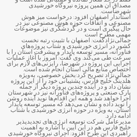
فقط در حد شعار نمانده و عملیاتی شده است و
مصداق آن همین پروژه نیروگاه خورشیدی
شهرضاست.
استاندار اصفهان افزود: درخواست میز هوش
مصنوعی و اتفاقات حوزه هوش مصنوعی نیز در
حال پیگیری است و در گردشگری نیز موضوعات
مهمی مطرح است
جمالی‌نژادگفت: اصفهان با تثبیت رتبه نخست
کشور در انرژی خورشیدی و شتاب پروژه‌های
فناورانه، مسیر توسعه پایدار و پیشرفت استان را با
سرعت طی می‌کند. وی گفت: امروز با آغاز عملیات
اجرایی این پروژه در شهرضا، رایزنی‌های لازم برای
اختصاص منابع مالی استان انجام شده است.
جمالی‌نژاد تصریح کرد:بخش خصوصی، به‌ویژه
هلدینگ خلیج فارس، پشتیبانی خود را از این پروژه
نشان داد و در آینده چندین پروژه دیگر از جمله
پارک صنعتی و پروژه‌های فناورانه نیز در شهرستان
اجرا خواهد شد و همه این اقدام‌ها نوید آینده روشن
را نوید داده و نشان می‌دهد که مسیر توسعه پایدار
استان، به ویژه در حوزه انرژی خورشیدی با شتاب
ادامه دارد.
مدیرعامل شرکت توسعه انرژی‌های تجدیدپذیر
خلیج فارس هم در این آیین با اشاره به اهمیت
راهبردی این طرح افزود: اجرای نیروگاه خورشیدی