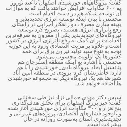
گفت: نیروگاههای خورشیدی اصفهان تا عید نوروز
به ۶۰۰ مگاوات افزایش خواهند یافت که به موازات
آن توسعه شبکه هم در دست اقدام است
محسنی با بیان اینکه توسعه انرژی تجدیدپذیر و
بهینه سازی مصرف دو راهکار اجرایی در راستای
رفع ناترازی انرژی هستند ، تصریح کرد توسعه
نیروگاه‌های تجدیدپذیر یکی از مقرون به صرفه‌ترین
اقدامات برای کمک به رفع ناترازی انرژی در کشور
است و علاوه بر مزیت اقتصادی ورود به این حوزه،
توجه به تنوع سبد تولید نیروی برق برای همه
کشورها یک اولویت محسوب می‌شود.
محسنی با اشاره به اینکه منطقه اسفرجان هم
پتانسیل ایجاد نیروگاه بادی_ خورشیدی را با هم
دارد؛ خاطرنشان کرد: بزودی در منطقه امین آباد
شهرضا هم یک نیروگاه دیگر به مجموعه خورشیدی
ها اضافه خواهد شد.
سپس دکتر مهدی جمالی نژاد نیز طی سخنانی
گفت: خیز بزرگ اصفهان برای تحقق هدف‌گذاری
پنج هزار و ۳۰۰ مگاوات انرژی خورشیدی آغاز شده
و باوجود فشارهای اقتصادی، پروژه‌های عمرانی و
تجدیدپذیری استان به‌صورت روزانه در حال
پیشرفت است.