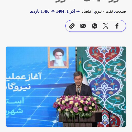
صنعت
,
نفت - نیرو
,
اقتصاد
آذر 1, 1404
1.4K بازدید