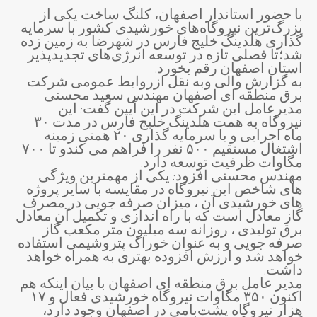
با حضور استاندار اصفهان، کلنگ ساخت یکی از
بزرگ‌ترین نیروگاه‌های خورشیدی کشور با سرمایه
گذاری هلدینگ خلیج فارس در شهرضا به زمین زده
شد؛تا فصلی تازه در توسعه انرژی‌های تجدیدپذیر
استان اصفهان رقم بخورد.
به گزارش والی وبه نقل ازروابط عمومی شرکت
برق منطقه ای اصفهان مهندس سعید محسنی
مدیرعامل این شرکت در این آیین گفت: این
نیروگاه به همت هلدینگ خلیج فارس در مدت ۳۰
ماه اجرایی و با سرمایه گذاری ۲۰ همتی زمینه
اشتغال مستقیم ۵۰۰ نفر را فراهم می کندو تا ۷۰۰
مگاوات ظرفیت توسعه دارد.
مهندس محسنی افزود: یکی از مهمترین ویژگی
های شاخص این نیروگاه در مقایسه با سایر پروژه
های خورشیدی آن ، میزان صرفه جویی در مصرف
گاز معادل است که با راه اندازی و تکمیل آن معادل
برق تولیدی ، روزانه سه میلیون متر مکعب گاز
صرفه جویی و به عنوان خوراک پتروشیمی استفاده
خواهد شد و ارزش افزوده بهتری به همراه خواهد
داشت.
مدیر عامل برق منطقه ای اصفهان با بیان اینکه هم
اکنون ۳۵۰ مگاوات نیروگاه خورشیدی فعال و ۱۷
هزار نیروگاه پشت‌بامی در اصفهان وجود دارد،